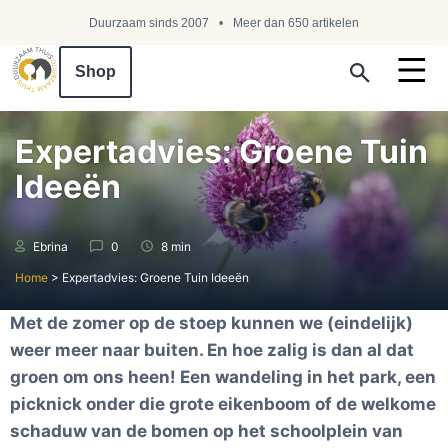
Duurzaam sinds 2007
Meer dan 650 artikelen
Shop
Search ...
Expertadvies: Groene Tuin
Ideeën
Ebrina
0
8 min
Home
>
Expertadvies: Groene Tuin Ideeën
Met de zomer op de stoep kunnen we (eindelijk)
weer meer naar buiten. En hoe zalig is dan al dat
groen om ons heen! Een wandeling in het park, een
picknick onder die grote eikenboom of de welkome
schaduw van de bomen op het schoolplein van