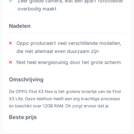
Zeer goede camera, wat een apart fototoestel
overbodig maakt
Nadelen
Oppo produceert veel verschillende modellen,
die niet allemaal even duurzaam zijn
Niet heel energiezuinig door het grote scherm
Omschrijving
De OPPO Find X3 Neo is het grotere broertje van de Find
X3 Lite. Deze telefoon heeft een erg krachtige processor
en beschikt over 12GB RAM. Dit zorgt ervoor dat je
zwaardere games kan spelen en geen last zal hebben van
Beste prijs
vertragingen bij het schakelen tussen apps. Ook heeft de
OPPO Find X3 NEO een geavanceerd camera-systeem