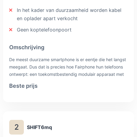
In het kader van duurzaamheid worden kabel
en oplader apart verkocht
Geen koptelefoonpoort
Omschrijving
De meest duurzame smartphone is er eentje die het langst
meegaat. Dus dat is precies hoe Fairphone hun telefoons
ontwerpt: een toekomstbestendig modulair apparaat met
5G-snelheid, een geweldige batterijduur en hoogwaardige
Beste prijs
dubbele camera’s. Omdat het langer houden van jouw
telefoon de beste manier is om jouw ecologische
voetafdruk te verkleinen.
2
SHIFT6mq