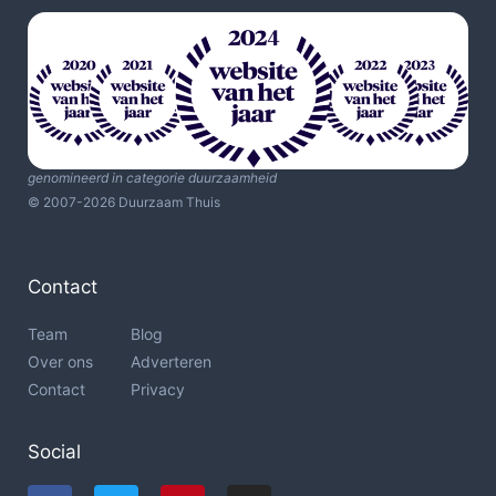
genomineerd in categorie duurzaamheid
© 2007-2026 Duurzaam Thuis
Contact
Team
Blog
Over ons
Adverteren
Contact
Privacy
Social