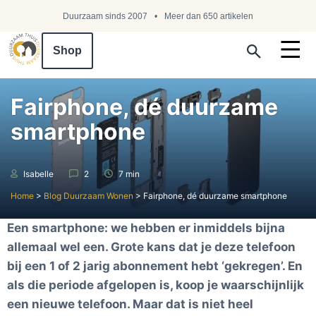
Duurzaam sinds 2007
Meer dan 650 artikelen
Shop
Search ...
Fairphone, dé duurzame
smartphone
Isabelle
2
7 min
Home
>
Blog Duurzaam Wonen
>
Fairphone, dé duurzame smartphone
Een smartphone: we hebben er inmiddels bijna
allemaal wel een. Grote kans dat je deze telefoon
bij een 1 of 2 jarig abonnement hebt ‘gekregen’. En
als die periode afgelopen is, koop je waarschijnlijk
een nieuwe telefoon. Maar dat is niet heel