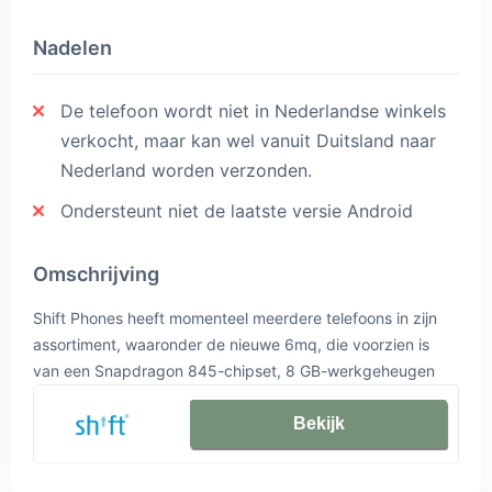
Nadelen
De telefoon wordt niet in Nederlandse winkels
verkocht, maar kan wel vanuit Duitsland naar
Nederland worden verzonden.
Ondersteunt niet de laatste versie Android
Omschrijving
Shift Phones heeft momenteel meerdere telefoons in zijn
assortiment, waaronder de nieuwe 6mq, die voorzien is
van een Snapdragon 845-chipset, 8 GB-werkgeheugen
(LPDDR4X) en 128 GB-opslag (UFS). Het toestel is vanaf
de website van Shift te bestellen, voor een adviesprijs van
Bekijk
844 euro. Koop je de telefoon in de pre-orderfase, dan
betaal je 799 euro. Shift Phones biedt de mogelijkheid om