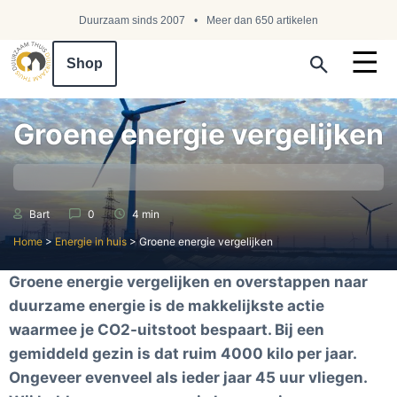
Duurzaam sinds 2007
Meer dan 650 artikelen
Shop
Search ...
Groene energie vergelijken
Bart
0
4 min
Home
>
Energie in huis
>
Groene energie vergelijken
Groene energie vergelijken en overstappen naar
duurzame energie is de makkelijkste actie
waarmee je CO2-uitstoot bespaart. Bij een
gemiddeld gezin is dat ruim 4000 kilo per jaar.
Ongeveer evenveel als ieder jaar
45
uur vliegen.