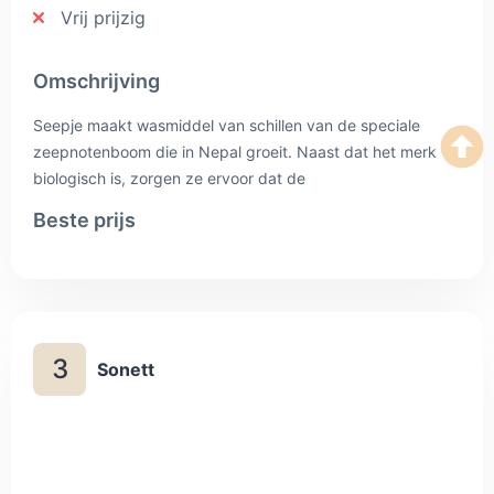
Vrij prijzig
Omschrijving
Seepje maakt wasmiddel van schillen van de speciale
zeepnotenboom die in Nepal groeit. Naast dat het merk
biologisch is, zorgen ze ervoor dat de
werkomstandigheden bij hun in Nepal goed zijn en houden
Beste prijs
ze rekening met natuurbehoud. In Nederland worden ze
schoonmaakmiddelen ingepakt door mensen met een
lichamelijke of verstandelijke beperking. Duurzaam en
maatschappelijk verantwoord dus en daarom wel hoger in
prijs, maar het overwegen waard als je dit soort punten
3
belangrijk vindt in je zoektocht naar duurzame
Sonett
(schoonmaak)middelen.