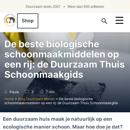
Duurzaam sinds 2007
Meer dan 650 artikelen
Shop
Search ...
De beste biologische
schoonmaakmiddelen op
een rij: de Duurzaam Thuis
Schoonmaakgids
Paula
3
7 min
Home
>
Blog Duurzaam Wonen
>
De beste biologische
schoonmaakmiddelen op een rij: de Duurzaam Thuis Schoonmaakgids
Een duurzaam huis maak je natuurlijk op een
ecologische manier schoon. Maar hoe doe je dat?