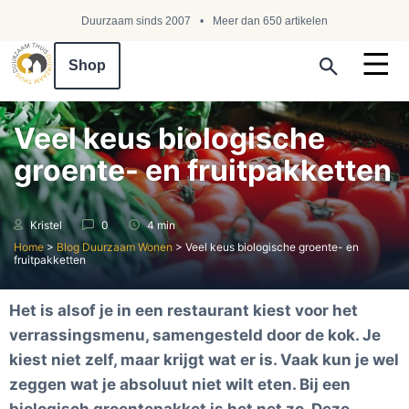
Duurzaam sinds 2007
Meer dan 650 artikelen
Shop
Search ...
Veel keus biologische
groente- en fruitpakketten
Kristel
0
4 min
Home
>
Blog Duurzaam Wonen
>
Veel keus biologische groente- en
fruitpakketten
Het is alsof je in een restaurant kiest voor het
verrassingsmenu, samengesteld door de kok. Je
kiest niet zelf, maar krijgt wat er is. Vaak kun je wel
zeggen wat je absoluut niet wilt eten. Bij een