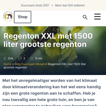
Duurzaam sinds 2007
Meer dan 650 artikelen
Shop
Search ...
Regenton XXL met 1500
liter grootste regenton
Dirk
2
3 min
Home
>
Blog Duurzaam Wonen
>
Regenton XXL met 1500 liter
grootste regenton
Met het onregelmatiger worden van het klimaat
door klimaatverandering kan het wel eens handig
zijn een grote regenton aan te schaffen. Heb je
nou toevallig een hele grote tuin, en ben je van