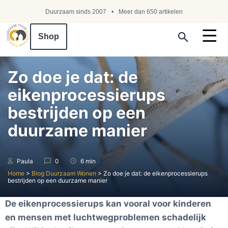
Duurzaam sinds 2007
Meer dan 650 artikelen
Shop
Search ...
Zo doe je dat: de
eikenprocessierups
bestrijden op een
duurzame manier
Paula
0
6 min
Home
>
Blog Duurzaam Wonen
>
Zo doe je dat: de eikenprocessierups
bestrijden op een duurzame manier
De eikenprocessierups kan vooral voor kinderen
en mensen met luchtwegproblemen schadelijk