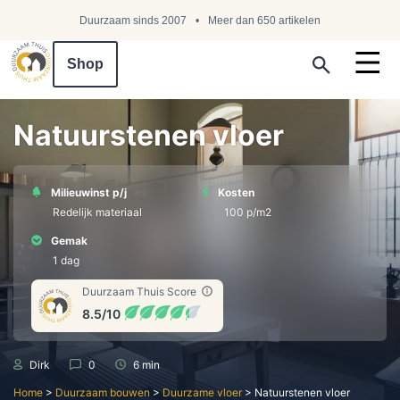
Duurzaam sinds 2007
Meer dan 650 artikelen
Shop
Search ...
Natuurstenen vloer
Milieuwinst p/j
Kosten
Redelijk materiaal
100 p/m2
Gemak
1 dag
Duurzaam Thuis Score
8.5/10
Dirk
0
6 min
Home
>
Duurzaam bouwen
>
Duurzame vloer
>
Natuurstenen vloer