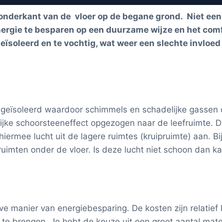
onderkant van de vloer op de begane grond. Niet een 
nergie te besparen op een duurzame wijze en het comf
geïsoleerd en te vochtig, wat weer een slechte invloed
ht geïsoleerd waardoor schimmels en schadelijke gassen
ijke schoorsteeneffect opgezogen naar de leefruimte. Di
 hiermee lucht uit de lagere ruimtes (kruipruimte) aan. 
uimten onder de vloer. Is deze lucht niet schoon dan k
eve manier van energiebesparing. De kosten zijn relatief l
e brengen. Je hebt de keuze uit een groot aantal mate