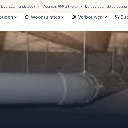
Duurzaam sinds 2007
Meer dan 650 artikelen
De duurzaamste oplossing
ouden
Woonruimtes
Verbouwen
Sub