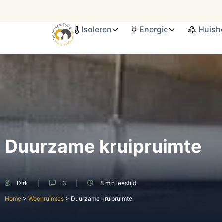
Isoleren
Energie
Huish
Search ...
Duurzame kruipruimte
Dirk
3
8 min
leestijd
Home
>
Woonruimtes
>
Duurzame kruipruimte