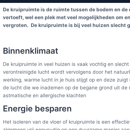
De kruipruimte is de ruimte tussen de bodem en de 
vertoeft, wel een plek met veel mogelijkheden om e
vergroten. De kruipruimte is bij veel huizen slecht 
Binnenklimaat
De kruipruimte in veel huizen is vaak vochtig en slec
verontreinigde lucht wordt vervolgens door het natuurl
werking, warme lucht in je huis stijgt op en deze zuigt
de lucht die we inademen op de begane grond uit de r
astmatische en allergische klachten
Energie besparen
Het isoleren van de vloer of kruipruimte is een effecti
algemeen vrij eenvoudig op een duurzame manier aan t