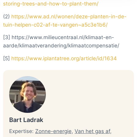
Alles is indicatief, afhankelijk van jouw exacte thuissituatie
storing-trees-and-how-to-plant-them/
zullen reële besparingen wisselen. Zie ook onze
(2)
https://www.ad.nl/wonen/deze-planten-in-de-
verantwoording
.
tuin-helpen-c02-af-te-vangen~a5c3e1b6/
[3] https://www.milieucentraal.nl/klimaat-en-
aarde/klimaatverandering/klimaatcompensatie/
[5]
https://www.iplantatree.org/article/id/1634
Bart Ladrak
Expertise:
Zonne-energie,
Van het gas af,