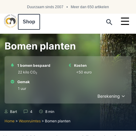
Duurzaam sinds 2007
Meer dan 650 artikelen
Shop
Search ...
Bomen planten
1 bomen bespaard
Kosten
22 kilo СО
<50 euro
2
Gemak
1 uur
Berekening
Bart
4
8 min
Home
>
Woonruimtes
>
Bomen planten