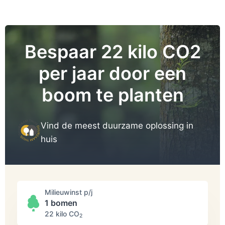
Bespaar 22 kilo CO2
per jaar door een
boom te planten
Vind de meest duurzame oplossing in
huis
Milieuwinst p/j
1 bomen
22 kilo СО
2