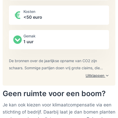
Kosten
<50 euro
Gemak
1 uur
De bronnen over de jaarlijkse opname van CO2 zijn
schaars. Sommige partijen doen vrij grote claims, die
moeilijk onderbouwd kunnen worden. Onderstaand
Uitklappen
hebben wij de bronnen die wij als meer betrouwbaar
achten op een rij
Geen ruimte voor een boom?
Duurzaam Thuis methode
gezet.
https://slightlyunconventional.com/how-much-
Met Duurzaam Thuis maken we duurzaamheid
co2-tree-absorb-each-year/
stelt 21,77
vergelijkbaar en begrijpelijk. We gebruiken zoveel
Je kan ook kiezen voor klimaatcompensatie via een
mogelijk bestaande bronnen met autoriteit en
KG.
https://www.zaailingen.com/co2-compensatie-27-
stichting of bedrijf. Daarbij laat je dan bomen planten
wetenschappelijke methodes. En waar nodig berekenen
door-de-bomen-het-bos-niet-meer-zien/
stelt ook 21,77