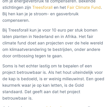
om je energieverbruik te compenseren. Bekende
of controleren we oplossingen zelf. We berekenen en
KG.
https://www.carbonpirates.com/blog/how-much-
stichtingen zijn
Treesforall
en het
Fair Climate Fund
.
testen oplossingen op 2 niveau's. Als eerste brengen we
carbon-do-trees-absorb/
stelt dat een baby boom 5,9
Bij hen kan je je stroom- en gasverbruik
voor oplossingen de impact in beeld, met als belangrijkste
kilo per jaar opneemt en een gemiddelde 10 jaar oude
compenseren.
indicator hoeveel bomen je hebt bespaard. En als tweede
boom 22 kilo.
https://tenmilliontrees.org/
stelt 48 pond
kijken we per product welke we de beste Duurzaam Thuis
Bij Treesforall kun je voor 10 euro per stuk bomen
score geven.
per jaar (24
laten planten in Nederland en in Afrika. Het fair
kilo).
https://dutchrenewergy.nl/ufaqs/hoeveel-co2-
De
impact
van oplossingen/productgroepen brengen we
climate fund doet aan projecten over de hele wereld
uitstoot-compenseert-1-boom-per-jaar/
stelt ongeveer 20
als volgt in kaart:
om klimaatverandering te bestrijden, onder andere
kilo per jaar. Concluderende nemen we het gemiddelde
Bomen bespaard
: Met een Life Cycle Assessment
door ontbossing tegen te gaan.
van deze getallen en gaan we ervan uit dat een
(LCA) kan de volledige milieu-impact van de
volwassen boom gemiddeld cq 22 kilo CO2 opneemt.
Soms is het echter lastig om te bepalen of een
productie en van het gebruik in kaart worden
gebracht. Wij focussen hier op de gemiddelde CO2
project betrouwbaar is. Als het hout uiteindelijk voor
besparing per jaar bij een 2 persoonswoning ten
de kap is bedoeld, is er weinig milieuwinst. Een goed
opzichte van de "oude" situatie. Omdat CO2 niet
keurmerk waar je op kan letten, is de Gold
altijd even aansprekend is, hebben we deze
standaard. Dat geeft aan dat het project
omgerekend naar de CO2 opname van bomen per
betrouwbaar is.
jaar (22 kilo CO2).
Kosten
: Voor de prijs kijken we naar de gemiddelde