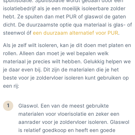
spuitisolatie. Spuitisolatie wordt gedaan door een
Duurzaam Thuis methode
isolatiebedrijf als je een moeilijk isoleerbare zolder
Met Duurzaam Thuis maken we duurzaamheid
hebt. Ze spuiten dan met PUR of glaswol de gaten
vergelijkbaar en begrijpelijk. We gebruiken zoveel
dicht. De duurzaamste optie qua materiaal is glas- of
mogelijk bestaande bronnen met autoriteit en
wetenschappelijke methodes. En waar nodig berekenen
steenwol óf
een duurzaam alternatief voor PUR
.
of controleren we oplossingen zelf. We berekenen en
Als je zelf wilt isoleren, kan je dit doen met platen en
testen oplossingen op 2 niveau's. Als eerste brengen we
voor oplossingen de impact in beeld, met als belangrijkste
rollen. Alleen dan moet je wel bepalen welk
indicator hoeveel bomen je hebt bespaard. En als tweede
materiaal je precies wilt hebben. Gelukkig helpen we
kijken we per product welke we de beste Duurzaam Thuis
je daar even bij. Dit zijn de materialen die je het
score geven.
beste voor je zoldervloer isoleren kunt gebruiken op
De
impact
van oplossingen/productgroepen brengen we
een rij:
als volgt in kaart:
Bomen bespaard
: Met een Life Cycle Assessment
1
Glaswol. Een van de meest gebruikte
(LCA) kan de volledige milieu-impact van de
materialen voor vloerisolatie en zeker een
productie en van het gebruik in kaart worden
aanrader voor je zoldervloer isoleren. Glaswol
gebracht. Wij focussen hier op de gemiddelde CO2
is relatief goedkoop en heeft een goede
besparing per jaar bij een 2 persoonswoning ten