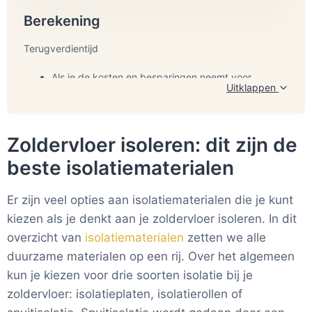
Berekening
Terugverdientijd
Als je de kosten en besparingen neemt voor
Uitklappen
een kleine woning is de uitkomst: €750 / €210 = 4
Met subsidie wordt de terugverdientijd 2 jaar.Bron:
jaar
Warmerhuis.nl
Bij de besparingen en kosten van een vrijstaand
Zoldervloer isoleren: dit zijn de
huis is de uitkomst: €1.650 / €525 = 4 jaar
beste isolatiematerialen
Subsidie Eenmalige subsidie van
350 euro
als je je vloer
laat isoleren. Lees hier meer over
subsidies
.
Er zijn veel opties aan isolatiematerialen die je kunt
Milieuwinst:
1000 kilo co2 als je de vloer van een
kiezen als je denkt aan je zoldervloer isoleren. In dit
onverwarmde zolder laat isoleren.
overzicht van
isolatiematerialen
zetten we alle
duurzame materialen op een rij. Over het algemeen
Bron:
eigenhuis.nl
kun je kiezen voor drie soorten isolatie bij je
zoldervloer: isolatieplaten, isolatierollen of