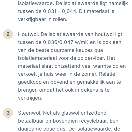
opzichte van de "oude" situatie. Omdat CO2 niet
isolatiewaarde. De isolatiewaarde ligt namelijk
altijd even aansprekend is, hebben we deze
tussen de 0,031 - 0,044. Dit materiaal is
omgerekend naar de CO2 opname van bomen per
verkrijgbaar in rollen.
jaar (22 kilo CO2).
Kosten
: Voor de prijs kijken we naar de gemiddelde
2
Houtwol. De isolatiewaarde van houtwol ligt
prijs van de duurzame varianten. We hebben een
tussen de 0,036/0,047 w/mK en is ook een
backend koppeling met de meeste webshops voor
van de beste duurzame keuzes qua
de kosten, waardoor we gemakkelijk een
gemiddelde kunnen inschatten.
isolatiemateriaal voor de zoldervloer. Het
Terugverdientijd
: hiervoor kijken we naar de prijs
materiaal slaat ontzettend veel warmte op en
ten opzichte van de jaarlijkse besparingen. Een
verkoelt je huis weer in de zomer. Relatief
product dat 30 euro kost en waarmee je 60 euro
goedkoop en bovendien gemakkelijk aan te
aan energieverbruik terugverdiend heeft
brengen omdat het ook in dekens is te
bijvoorbeeld een terugverdientijd van een half jaar.
verkrijgen.
Gemak
: Hierbij kijken hoe we hoe snel je een actie
kan uitvoeren. We gaan er hierbij vanuit dat je wel
een beetje handig bent. Voor jouw situatie kan dit
3
Steenwol. Net als glaswol ontzettend
een stuk hoger (of lager) liggen.
betaalbaar en bovendien recyclebaar. Een
duurzame optie dus! De isolatiewaarde, de