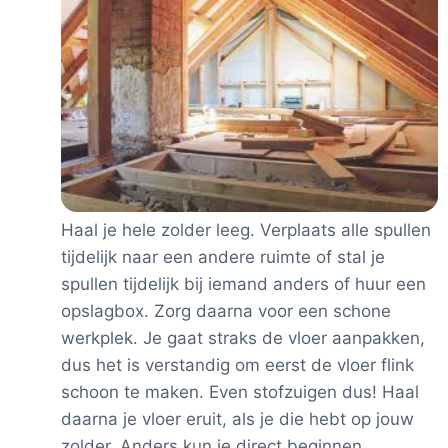
Kwalitatieve voor en nadelen
: de bovenstaande
punten dekten vaak niet de hele lading van een
product. Soms is er een extra voordeel zoals de
garantie die fors langer is, wat ook een teken is
voor langere levensduur.
Alles is indicatief, afhankelijk van jouw exacte thuissituatie
zullen reële besparingen wisselen. Zie ook onze
verantwoording
.
Haal je hele zolder leeg. Verplaats alle spullen
tijdelijk naar een andere ruimte of stal je
spullen tijdelijk bij iemand anders of huur een
opslagbox. Zorg daarna voor een schone
werkplek. Je gaat straks de vloer aanpakken,
dus het is verstandig om eerst de vloer flink
schoon te maken. Even stofzuigen dus! Haal
daarna je vloer eruit, als je die hebt op jouw
zolder. Anders kun je direct beginnen.