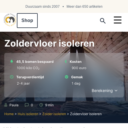
Duurzaam sinds 2007
Meer dan 650 artikelen
Shop
Search ...
Zoldervloer isoleren
45,5 bomen bespaard
Kosten
1000 kilo СО
900 euro
2
Terugverdientijd
Gemak
2-4 jaar
1 dag
Berekening
Paula
0
9 min
Home
>
Huis isoleren
>
Zolder isoleren
>
Zoldervloer isoleren