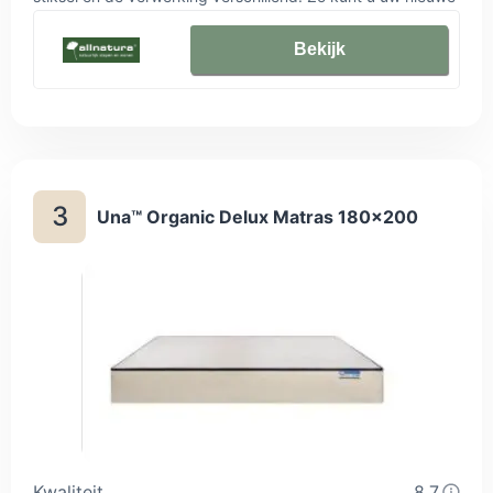
matras aan uw eigen behoeften aanpassen. Alle mogelijke
tijken zijn bi-elastisch en ondersteunen de puntelasticiteit
Bekijk
van deze latex matras, zodat uw schouder goed kan
inzinken als u op uw zij ligt.
3
Una™ Organic Delux Matras 180x200
Kwaliteit
8,7