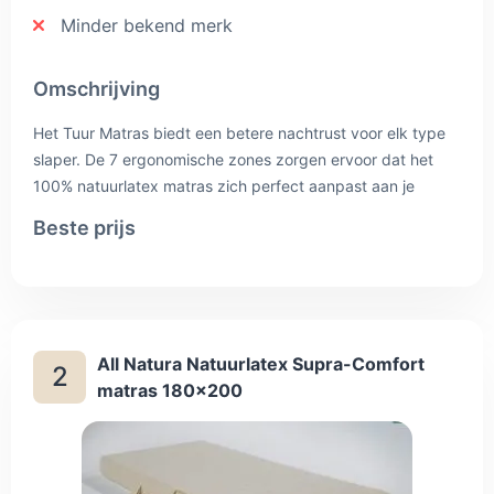
Minder bekend merk
Omschrijving
Het Tuur Matras biedt een betere nachtrust voor elk type
slaper. De 7 ergonomische zones zorgen ervoor dat het
100% natuurlatex matras zich perfect aanpast aan je
lichaam en zo de ideale ondersteuning biedt. Dankzij de 2
Beste prijs
zijdes met elk hun eigen hardheid kies je voor zachter of
steviger comfort. Het tijk uit biokatoen, natuurlijke viscose
en wol garandeert een gezonde, geventileerde nacht. Het
Tuur Matras is anti-allergeen en anti-bacterieel.
All Natura Natuurlatex Supra-Comfort
2
matras 180x200