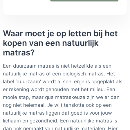
volgens de strengste onafhankelijk gecertificeerde sociale
en ecologische standaarden. Het is een klimaatvriendelijke
matras met een negatieve CO2 voetafdruk en gaat
bovendien tot 4 keer langer mee dan synthetische
matrassen - tot wel 20 jaar!
Waar moet je op letten bij het
kopen van een natuurlijk
matras?
Een duurzaam matras is niet hetzelfde als een
natuurlijke matras of een biologisch matras. Het
label ‘duurzaam’ wordt al snel ergens opgeplakt als
er rekening wordt gehouden met het milieu. Een
mooie stap, maar qua matraskeuze zijn we er dan
nog niet helemaal. Je wilt tenslotte ook op een
natuurlijke matras liggen dat goed is voor jouw
lichaam en gezondheid. Een natuurlijke matras is
dan ook gemaakt van natuurlijke materialen. Hier