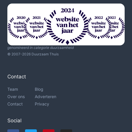
genomineerd in categorie duurzaamheid
© 2007-2026 Duurzaam Thuis
Contact
Team
Blog
Over ons
Adverteren
Contact
Privacy
Social