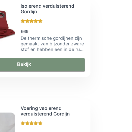
Isolerend verduisterend
Gordijn
€69
De thermische gordijnen zijn
gemaakt van bijzonder zware
stof en hebben een in de rug
genaaide fleece-laag die een
isolerende werking heeft.
Bekijk
Voering vsolerend
verduisterend Gordijn