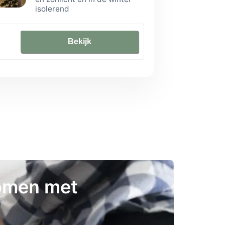
isolerend
Bekijk
bomen met