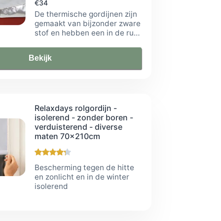
€34
De thermische gordijnen zijn
gemaakt van bijzonder zware
stof en hebben een in de rug
genaaide fleece-laag die een
isolerende werking heeft.
Bekijk
Relaxdays rolgordijn -
isolerend - zonder boren -
verduisterend - diverse
maten 70x210cm
Bescherming tegen de hitte
en zonlicht en in de winter
isolerend