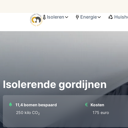
Isoleren
Energie
Huish
Search ...
Isolerende gordijnen
11,4 bomen bespaard
Kosten
250 kilo СО
175 euro
2