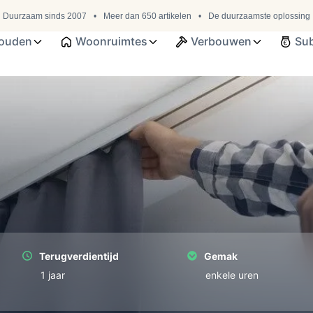
Duurzaam sinds 2007
Meer dan 650 artikelen
De duurzaamste oplossing
ouden
Woonruimtes
Verbouwen
Sub
Terugverdientijd
Gemak
1 jaar
enkele uren