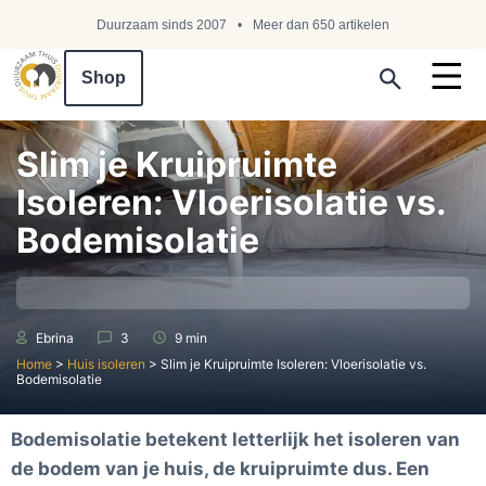
Duurzaam sinds 2007
Meer dan 650 artikelen
Shop
Search ...
Slim je Kruipruimte
Isoleren: Vloerisolatie vs.
Bodemisolatie
Ebrina
3
9 min
Home
>
Huis isoleren
>
Slim je Kruipruimte Isoleren: Vloerisolatie vs.
Bodemisolatie
Bodemisolatie betekent letterlijk het isoleren van
de bodem van je huis, de kruipruimte dus. Een