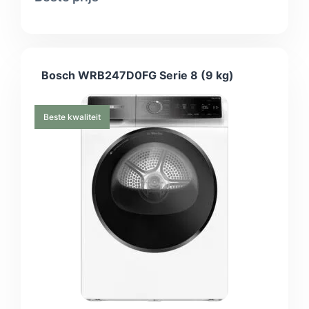
droogbeurten; bij 160 beurten per jaar kom je
daarmee op ongeveer 126 kWh. De warmtepomp
regelt zelf hoe hard de compressor draait, waardoor
het toestel op lage temperatuur droogt en kwetsbaar
textiel minder krimpt. Samsung geeft op dit model 5
Bosch WRB247D0FG Serie 8 (9 kg)
jaar fabrieksgarantie, langer dan in deze klasse
gebruikelijk is.
Beste kwaliteit