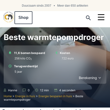
Duurzaam sinds 2007
Meer dan 650 artikelen
Shop
Search ...
Beste warmtepompdroger
11,6 bomen bespaard
Kosten
256 kilo СО
722 euro
2
Terugverdientijd
5 jaar
Berekening
Hanne
0
12 min
4 seconden
Home
>
Energie in huis
>
Energie besparen in huis
>
Beste
warmtepompdroger