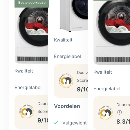
Beste eco keuze
Kwaliteit
9,6
Energielabel
C
Kwaliteit
9,5
Kwaliteit
Duurzaam Thuis
Score
Energielabel
A
Energielabel
9/10
Duurzaam Thuis
Duurza
Voordelen
Score
9/10
8.3/
Vulgewicht van 8