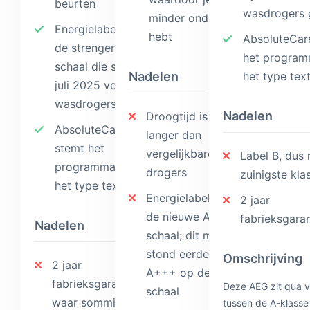
beurten
wasdrogers 
minder onderhoud
Energielabel A op
hebt
AbsoluteCar
de strengere A-G-
het program
schaal die sinds 1
het type text
Nadelen
juli 2025 voor
wasdrogers geldt
Nadelen
Droogtijd is iets
AbsoluteCare
langer dan
stemt het
vergelijkbare
Label B, dus 
programma af op
drogers
zuinigste kla
het type textiel
Energielabel C op
2 jaar
de nieuwe A-G-
fabrieksgaran
Nadelen
schaal; dit model
stond eerder als
Omschrijving
2 jaar
A+++ op de oude
fabrieksgarantie,
Deze AEG zit qua v
schaal
waar sommige
tussen de A-klasse 