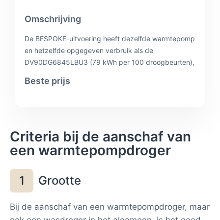
Omschrijving
De BESPOKE-uitvoering heeft dezelfde warmtepomp
en hetzelfde opgegeven verbruik als de
DV90DG6845LBU3 (79 kWh per 100 droogbeurten),
maar draait met 60 dB stiller. Dat scheelt merkbaar
Beste prijs
als de droger in of naast de woonkamer staat. Ook
hier geldt 5 jaar fabrieksgarantie. Je betaalt wel een
meerprijs voor vooral de afwerking en het lagere
geluidsniveau, niet voor een lager verbruik.
Criteria bij de aanschaf van
een warmtepompdroger
Grootte
1
Bij de aanschaf van een warmtepompdroger, maar