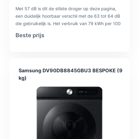
Met 57 dB is dit de stilste droger op deze pagina,
een duidelijk hoorbaar verschil met de 63 tot 64 dB
die gebruikelijk is. Het verbruik van 79 kWh per 100
droogbeurten is gelijk aan dat van de Samsungs en
Beste prijs
goed voor energielabel A. De zelfreinigende
condensor spoelt zichzelf tijdens het programma
schoon; dat scheelt onderhoud en houdt het
rendement op peil, want een dichtgeslibde
condensor is een van de meest voorkomende
Samsung DV90DB8845GBU3 BESPOKE (9
oorzaken van oplopend verbruik. Daar staat de
kg)
hoogste prijs van dit overzicht tegenover.