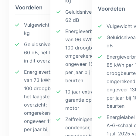
kg
Voordelen
Voordelen
Geluidsniveau van
62 dB
Vulgewicht van 8
Vulgewicht 
Energieverbruik
kg
Geluidsnive
van 96 kWh per
Geluidsniveau van
dB
100 droogbeurten,
60 dB, het laagste
omgerekend
Energieverbr
in dit overzicht
ongeveer 154 kWh
85 kWh per 
Energieverbruik
per jaar bij 160
droogbeurte
van 73 kWh per
beurten
omgerekend
100 droogbeurten,
ongeveer 1
10 jaar extra
het laagste in dit
per jaar bij 
garantie op de
overzicht;
beurten
motor
omgerekend
Energielabel
Zelfreinigende
ongeveer 117 kWh
A-G-schaal d
condensor,
per jaar bij 160
1 juli 2025 v
waardoor je