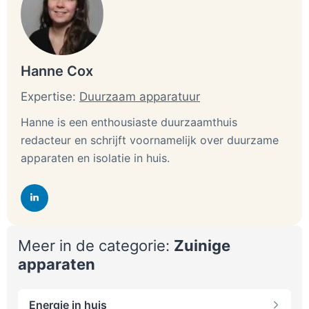
vernieuwend product is met beperkte reviews. Op
de ‘i” voor informatie rechtsboven de
kwaliteitsbeoordeling kan je de bron vinden.
Duurzaamheid
: Dit meten we meestal in het
Hanne Cox
verbruik van een specifiek product. Bij bijvoorbeeld
een waterbesparende douchekoppen is dit in liters
Expertise:
Duurzaam apparatuur
per minuut. Bij Koelkasten is het KwH per jaar. Op
Hanne is een enthousiaste duurzaamthuis
deze manier sluiten we aan op de hoeveelheden die
redacteur en schrijft voornamelijk over duurzame
vaak ook op deze producten staan. En blijven de
producten onderling vergelijkbaar. Omdat we alleen
apparaten en isolatie in huis.
de beste producten laten zien scheelt het soms
maar heel weinig tussen de verschillende
producten.
Kosten
: De prijsverschillen zijn tussen producten
soms fors. Een waterbesparende douchekop heb je
Meer in de categorie:
Zuinige
bijvoorbeeld voor 15 euro. Maar je hebt ze ook voor
apparaten
100. euro. Wij wegen dit ook mee. De meeste
mensen willen een product hebben met hoge
kwaliteit en duurzaamheid, maar met een lage prijs.
Energie in huis