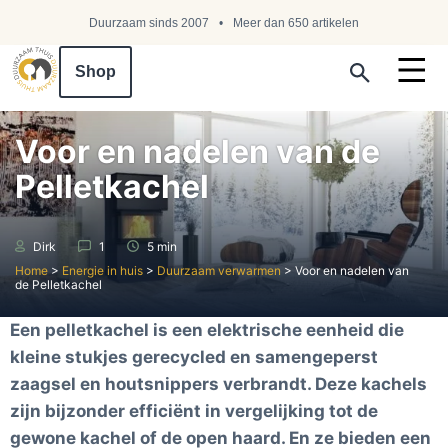
Duurzaam sinds 2007
Meer dan 650 artikelen
Shop
Search ...
Voor en nadelen van de
Pelletkachel
Dirk
1
5 min
Home
>
Energie in huis
>
Duurzaam verwarmen
>
Voor en nadelen van
de Pelletkachel
Een pelletkachel is een elektrische eenheid die
kleine stukjes gerecycled en samengeperst
zaagsel en houtsnippers verbrandt. Deze kachels
zijn bijzonder efficiënt in vergelijking tot de
gewone kachel of de open haard. En ze bieden een