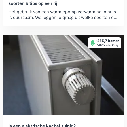
soorten & tips op een rij.
Het gebruik van een warmtepomp verwarming in huis
is duurzaam. We leggen je graag uit welke soorten er
zijn, en hoe je ze in kunt...
-255,7 bomen
-5625 kilo СО
2
Is een elektrische kachel zuinig?