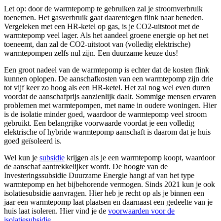
Let op: door de warmtepomp te gebruiken zal je stroomverbruik
toenemen. Het gasverbruik gaat daarentegen flink naar beneden.
Vergeleken met een HR-ketel op gas, is je CO2-uitstoot met de
warmtepomp veel lager. Als het aandeel groene energie op het net
toeneemt, dan zal de CO2-uitstoot van (volledig elektrische)
warmtepompen zelfs nul zijn. Een duurzame keuze dus!
Een groot nadeel van de warmtepomp is echter dat de kosten flink
kunnen oplopen. De aanschafkosten van een warmtepomp zijn drie
tot vijf keer zo hoog als een HR-ketel. Het zal nog wel even duren
voordat de aanschafprijs aanzienlijk daalt. Sommige mensen ervaren
problemen met warmtepompen, met name in oudere woningen. Hier
is de isolatie minder goed, waardoor de warmtepomp veel stroom
gebruikt. Een belangrijke voorwaarde voordat je een volledig
elektrische of hybride warmtepomp aanschaft is daarom dat je huis
goed geïsoleerd is.
Wel kun je
subsidie
krijgen als je een warmtepomp koopt, waardoor
de aanschaf aantrekkelijker wordt. De hoogte van de
Investeringssubsidie Duurzame Energie hangt af van het type
warmtepomp en het bijbehorende vermogen. Sinds 2021 kun je ook
isolatiesubsidie aanvragen. Hier heb je recht op als je binnen een
jaar een warmtepomp laat plaatsen en daarnaast een gedeelte van je
huis laat isoleren. Hier vind je de
voorwaarden voor de
isolatiesubsidie
.