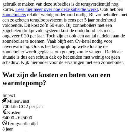
gebruik te maken van deze subsidies is de terugverdientijd nog
korter.
Lees hier meer over hoe deze subsidie werkt
. Ook hebben
zonneboilers
relatief weinig onderhoud nodig. Bij zonneboilers met
een zogeheten terugloopsysteem is eens per 5 jaar onderhoud
voldoende. Dit kost zo´n 50 euro. Bij zonneboilers met een
zogeheten drukgevuld systeem kost de onderhoud iets meer,
ongeveer € 30 per jaar. Toch zijn er ook een aantal nadelen aan de
zonneboiler te noemen. Vaak blijft een Cv-ketel nodig voor
naverwarming. Ook is het belangrijk op welke locatie de
zonneboiler wordt geplaatst om genoeg zon te vangen. De ideale
situatie is dus een schuin dak op het zuiden met weinig tot geen
schaduw. Kijk hieronder voor de ervaringen met een zonneboiler.
Wat zijn de kosten en baten van een
warmtepomp?
Impact
Milieuwinst
700 kilo CO2 per jaar
Kosten
€4000 - €25000
Terugverdientijd
8 jaar