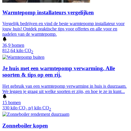
Warmtepomp installateurs vergelijken
Vergelijk bedrijven en vind de beste warmtepomp installateur voor
jouw huis! Ontdek praktische tips voor offertes en alle voor en
nadelen van de warmtepomp.
36,9 bomen
812,64 kilo СО
2
Je huis met een warmtepomp verwarming. Alle
soorten & tips op een rij.
Het gebruik van een warmtepomp verwarming in huis is duurzaam.
We leggen je graag uit welke soorten er zijn, en hoe je ze in kunt...
15 bomen
330 kilo CO₂ p/j kilo СО
2
Zonneboiler kopen