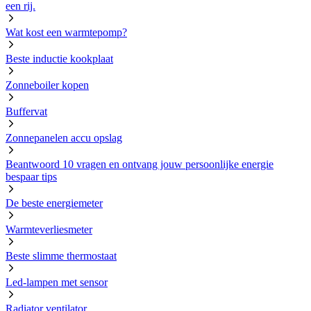
een rij.
Wat kost een warmtepomp?
Beste inductie kookplaat
Zonneboiler kopen
Buffervat
Zonnepanelen accu opslag
Beantwoord 10 vragen en ontvang jouw persoonlijke energie
bespaar tips
De beste energiemeter
Warmteverliesmeter
Beste slimme thermostaat
Led-lampen met sensor
Radiator ventilator