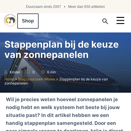
Duurzaam sinds 2007
Meer dan 650 artikelen
Shop
Search ...
Stappenplan bij de keuze
van zonnepanelen
Kristel
0
6 min
Home
>
Blog Duurzaam Wonen
>
Stappenplan bij de keuze van
zonnepanelen
Wil je precies weten hoeveel zonnepanelen je
nodig hebt en welk systeem het beste bij jouw
situatie past? In dit artikel hebben we een
handig stappenplan samengesteld. Door een