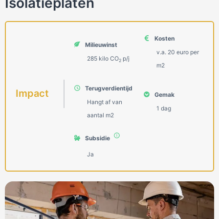
Isolatieplaten
Kosten
Milieuwinst
v.a. 20 euro per
285 kilo СО
p/j
2
m2
Terugverdientijd
Impact
Gemak
Hangt af van
1 dag
aantal m2
Subsidie
Ja