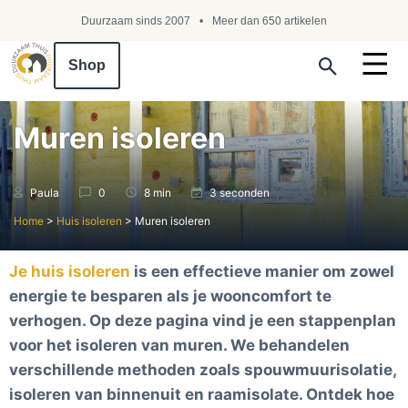
Duurzaam sinds 2007
Meer dan 650 artikelen
Shop
Search ...
Muren isoleren
Paula
0
8 min
3 seconden
Home
>
Huis isoleren
>
Muren isoleren
Je huis isoleren
is een effectieve manier om zowel
energie te besparen als je wooncomfort te
verhogen. Op deze pagina vind je een stappenplan
voor het isoleren van muren. We behandelen
verschillende methoden zoals spouwmuurisolatie,
isoleren van binnenuit en raamisolate. Ontdek hoe