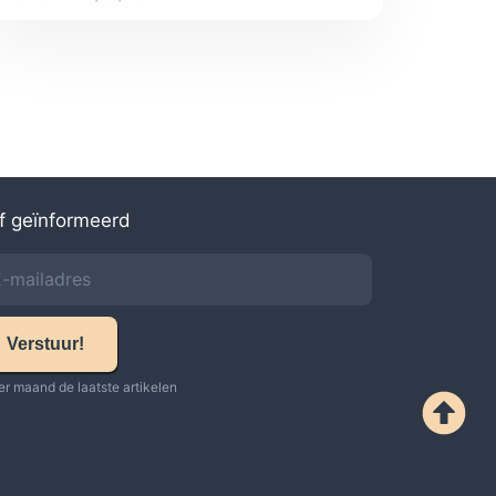
jf geïnformeerd
Verstuur!
er maand de laatste artikelen