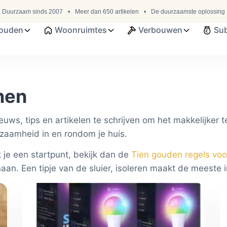
Duurzaam sinds 2007
Meer dan 650 artikelen
De duurzaamste oplossing
ouden
Woonruimtes
Verbouwen
Sub
nen
ws, tips en artikelen te schrijven om het makkelijker t
rzaamheid in en rondom je huis.
je een startpunt, bekijk dan de
Tien gouden regels vo
an. Een tipje van de sluier, isoleren maakt de meeste 