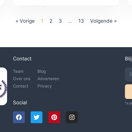
« Vorige
1
2
3
…
13
Volgende »
Contact
Bli
Team
Blog
Over ons
Adverteren
Contact
Privacy
Social
1x p