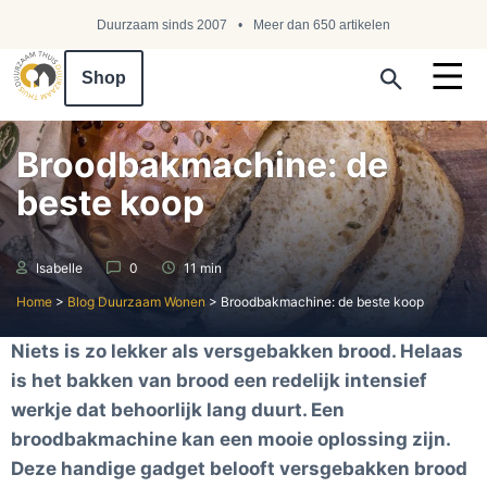
Duurzaam sinds 2007
Meer dan 650 artikelen
Shop
Search ...
Broodbakmachine: de
beste koop
Isabelle
0
11 min
Home
>
Blog Duurzaam Wonen
>
Broodbakmachine: de beste koop
Niets is zo lekker als versgebakken brood. Helaas
is het bakken van brood een redelijk intensief
werkje dat behoorlijk lang duurt. Een
broodbakmachine kan een mooie oplossing zijn.
Deze handige gadget belooft versgebakken brood