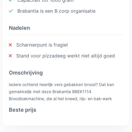
Brabantia is een B corp organisatie
Nadelen
Scharnierpunt is fragiel
Stand voor pizzadeeg werkt niet altijd goed
Omschrijving
Iedere ochtend heerlijk vers gebakken brood? Dat kan
gemakkelijk met deze Brabantia BBEK1114
Broodbakmachine, die al het kneed, rijs- en bak-werk
automatisch voor je doet. Met de 19 bakprogramma’s en
Beste prijs
verschillende instellingen voor gewicht en bruining kun je
de broodbakmachine precies instellen zoals jij het wilt. Zo
bereid je op ieder moment moeiteloos perfect gebakken