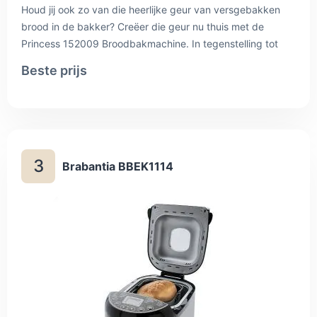
Houd jij ook zo van die heerlijke geur van versgebakken
brood in de bakker? Creëer die geur nu thuis met de
Princess 152009 Broodbakmachine. In tegenstelling tot
echte bakkers hoef jij niet vroeg op te staan om jouw
Beste prijs
perfecte brood te maken. Voeg alle ingrediënten toe aan
de broodbakmachine, laat deze ’s nachts zijn werk doen
en wordt wakker met de geur van vers gebakken brood.
Zo begin je elke dag met heerlijk vers zelfgebakken brood.
3
Brabantia BBEK1114