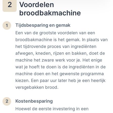
Voordelen
2
de programma's pas je de korstkleur naar wens aan. Met
de startuitstel zet je de broodbakmachine met de
broodbakmachine
ingrediënten tot wel 13 uur van te voren klaar. Zo zet je 'm
bijvoorbeeld 's avonds klaar, zodat je 's ochtends wakker
Tijdsbesparing en gemak
1
wordt met de geur van een versgebakken brood. Na
Een van de grootste voordelen van een
gebruik reinig je het bakblik eenvoudig met de hand,
dankzij de antiaanbaklaag.
broodbakmachine is het gemak. In plaats van
het tijdrovende proces van ingrediënten
afwegen, kneden, rijzen en bakken, doet de
machine het zware werk voor je. Het enige
wat je hoeft te doen is de ingrediënten in de
machine doen en het gewenste programma
kiezen. Een paar uur later heb je een heerlijk
versgebakken brood.
Kostenbesparing
2
Hoewel de eerste investering in een