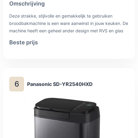
Omschrijving
Deze strakke, stijlvolle en gemakkelijk te gebruiken
broodbakmachine is een ware aanwinst in jouw keuken. De
machine heeft een geheel ander design met RVS en glas
en heeft unieke kenmerken. Kies uit het 15-tal
Beste prijs
programma's of stel jouw eigen persoonlijke progamma in
en maak de lekkerste broden, deeg, cake en jam. De
ingrediëntenhouder opent automatisch op het juiste tijdstip
om de ingrediënten aan het brood toe te voegen.
6
Panasonic SD-YR2540HXD