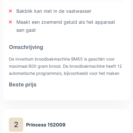
Bakblik kan niet in de vaatwasser
Maakt een zoemend geluid als het apparaat
aan gaat
Omschrijving
De Inventum broodbakmachine BM55 is geschikt voor
maximaal 800 gram brood. De broodbakmachine heeft 12
automatische programma’s, bijvoorbeeld voor het maken
van jam en glutenvrij brood. Doe de ingrediënten in het
Beste prijs
bakblik, stel het juiste programma in en laat de
broodbakmachine het werk doen. Kneden, mengen, rijzen
en bakken, alles gaat volledig automatisch. Door de
instelbare timer kun je het programma ’s nachts laten
beginnen, zodat je ’s ochtends kunt genieten van vers
2
gebakken brood.
Princess 152009