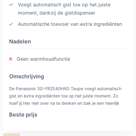
Voegt automatisch gist toe op het juiste
moment, dankzij de gistdispenser
Automatische toevoer van extra ingrediënten
Nadelen
Geen warmhoudfunctie
Omschrijving
De Panasonic SD-YR2540HXD Taupe voegt automatisch
gist en extra ingrediënten toe op het juiste moment. Zo
hoef jij hier niet over na te denken en bak je een heerlijk
noten- of rozijnenbrood. Dankzij de 32 automatische
Beste prijs
programma's heb je met één druk op de knop de juiste
instellingen. Je maakt onder andere wit brood,
rozijnenbrood, pizzadeeg, glutenvrij brood en jam. Binnen