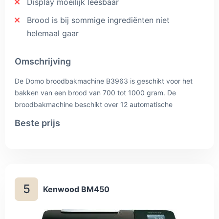
Display moeilijk leesbaar
Brood is bij sommige ingrediënten niet
helemaal gaar
Omschrijving
De Domo broodbakmachine B3963 is geschikt voor het
bakken van een brood van 700 tot 1000 gram. De
broodbakmachine beschikt over 12 automatische
programma’s, bijvoorbeeld voor het maken van cake of
Beste prijs
een glutenvrij brood. Plaats alle ingrediënten in het bakblik,
stel het juiste programma in, stel het gewicht van het
brood in, kies de gewenste bruining van de korst en laat
de broodbakmachine het werk doen. Kneden, mengen,
rijzen en bakken, alles gaat volledig automatisch. Door de
5
instelbare timer kun je het programma ’s nachts laten
Kenwood BM450
beginnen, zodat je ’s ochtends wakker wordt met de geur
van vers gebakken brood.