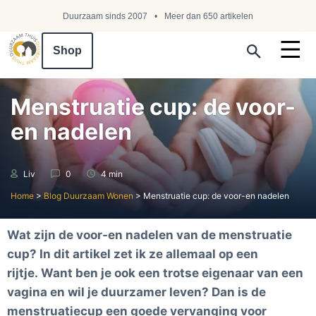
Duurzaam sinds 2007
Meer dan 650 artikelen
Shop
Search ...
Menstruatie cup: de voor-
en nadelen
Liv
0
4 min
Home
>
Blog Duurzaam Wonen
>
Menstruatie cup: de voor-en nadelen
Wat zijn de voor-en nadelen van de menstruatie
cup? In dit artikel zet ik ze allemaal op een
rijtje.
Want ben je ook een
trotse eigenaar van een
vagina en wil je duurzamer leven? Dan is de
menstruatiecup een goede vervanging voor