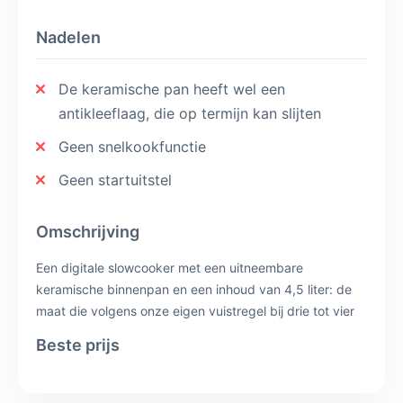
Nadelen
De keramische pan heeft wel een
antikleeflaag, die op termijn kan slijten
Geen snelkookfunctie
Geen startuitstel
Omschrijving
Een digitale slowcooker met een uitneembare
keramische binnenpan en een inhoud van 4,5 liter: de
maat die volgens onze eigen vuistregel bij drie tot vier
personen past. Je stelt de bereidingstijd in en de pan
Beste prijs
schakelt daarna over op warmhouden. Met 210 watt
heeft dit model het laagste vermogen van de
elektrische slowcookers hier. Er zit geen snelkookfunctie