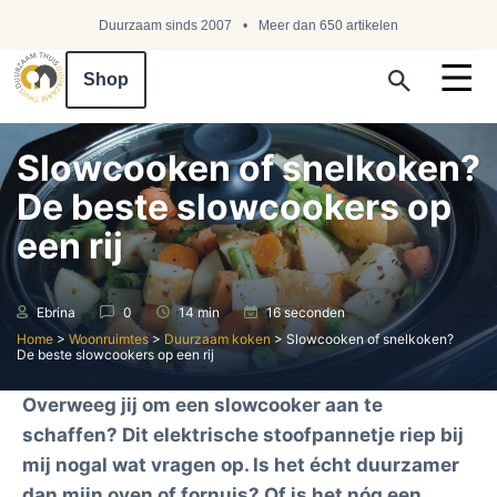
Duurzaam sinds 2007
Meer dan 650 artikelen
Shop
Search ...
Slowcooken of snelkoken?
De beste slowcookers op
een rij
Ebrina
0
14 min
16 seconden
Home
>
Woonruimtes
>
Duurzaam koken
>
Slowcooken of snelkoken?
De beste slowcookers op een rij
Overweeg jij om een slowcooker aan te
schaffen? Dit elektrische stoofpannetje riep bij
mij nogal wat vragen op. Is het écht duurzamer
dan mijn oven of fornuis? Of is het nóg een