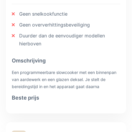
Geen snelkookfunctie
Geen oververhittingsbeveiliging
Duurder dan de eenvoudiger modellen
hierboven
Omschrijving
Een programmeerbare slowcooker met een binnenpan
van aardewerk en een glazen deksel. Je stelt de
bereidingstijd in en het apparaat gaat daarna
automatisch over op warmhouden, zodat het eten niet
Beste prijs
doorgaart. Aardewerk heeft als voordeel dat er geen
antikleeflaag op zit die na jaren gebruik kan loslaten.
Een snelkookfunctie ontbreekt.