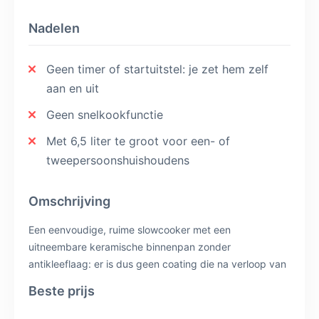
Nadelen
Geen timer of startuitstel: je zet hem zelf
aan en uit
Geen snelkookfunctie
Met 6,5 liter te groot voor een- of
tweepersoonshuishoudens
Omschrijving
Een eenvoudige, ruime slowcooker met een
uitneembare keramische binnenpan zonder
antikleeflaag: er is dus geen coating die na verloop van
tijd loslaat. Drie warmtestanden en een
Beste prijs
warmhoudfunctie. Met 290 watt blijft het verbruik
beperkt voor een pan van 6,5 liter. Er zit geen timer op,