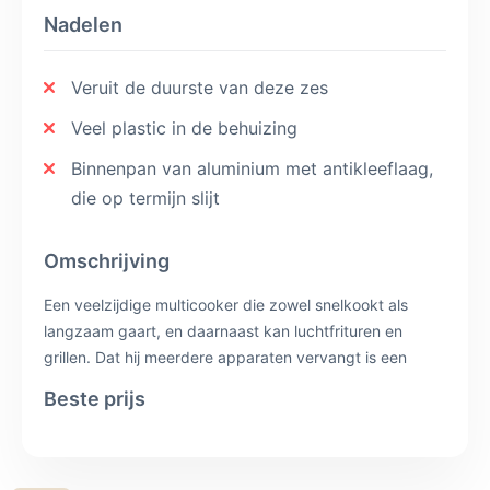
Nadelen
Veruit de duurste van deze zes
Veel plastic in de behuizing
Binnenpan van aluminium met antikleeflaag,
die op termijn slijt
Omschrijving
Een veelzijdige multicooker die zowel snelkookt als
langzaam gaart, en daarnaast kan luchtfrituren en
grillen. Dat hij meerdere apparaten vervangt is een
pluspunt: je hoeft geen aparte airfryer of snelkookpan
Beste prijs
te kopen. Daar staat een hoge aanschafprijs tegenover,
en de behuizing bevat veel kunststof. In onze score
weegt die prijs stevig mee, want per bespaarde kilo
CO2 betaal je hier het meest.