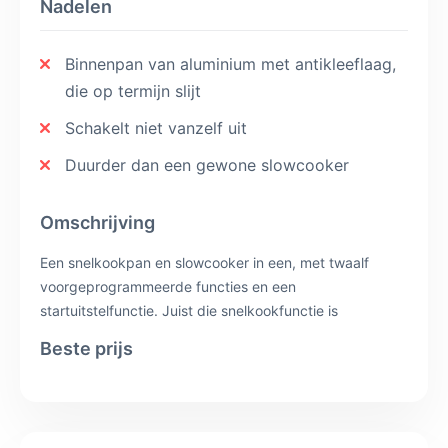
Nadelen
Binnenpan van aluminium met antikleeflaag,
die op termijn slijt
Schakelt niet vanzelf uit
Duurder dan een gewone slowcooker
Omschrijving
Een snelkookpan en slowcooker in een, met twaalf
voorgeprogrammeerde functies en een
startuitstelfunctie. Juist die snelkookfunctie is
interessant: zoals verderop op deze pagina staat,
Beste prijs
bespaar je daarmee een veelvoud aan energie ten
opzichte van langzaam garen. De binnenpan is van
aluminium met een antikleeflaag; die gaat minder lang
mee dan aardewerk. Van de zes hier heeft dit model de