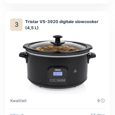
dus je bepaalt zelf wanneer hij aan en uit gaat. Kies
deze inhoud alleen als je met vier of meer personen eet;
een te grote pan kost onnodig stroom.
Tristar VS-3920 digitale slowcooker
3
(4,5 L)
Kwaliteit
9