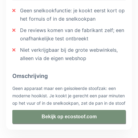
Geen snelkookfunctie: je kookt eerst kort op
het fornuis of in de snelkookpan
De reviews komen van de fabrikant zelf; een
onafhankelijke test ontbreekt
Niet verkrijgbaar bij de grote webwinkels,
alleen via de eigen webshop
Omschrijving
Geen apparaat maar een geisoleerde stoofzak: een
moderne hooikist. Je kookt je gerecht een paar minuten
op het vuur of in de snelkookpan, zet de pan in de stoof
en knoopt hem dicht. Daarna gaart het gerecht verder
Bekijk op ecostoof.com
op de eigen restwarmte, zonder een watt stroom.
Daarmee is dit de zuinigste manier van langzaam garen
die we kennen. Nadeel: je moet er wel een pan bij