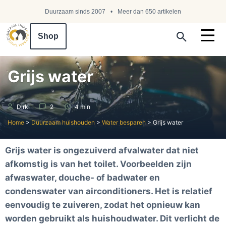
Duurzaam sinds 2007
Meer dan 650 artikelen
Shop
Search ...
Grijs water
Dirk
2
4 min
Home
>
Duurzaam huishouden
>
Water besparen
>
Grijs water
Grijs water is ongezuiverd afvalwater dat niet
afkomstig is van het toilet. Voorbeelden zijn
afwaswater, douche- of badwater en
condenswater van airconditioners. Het is relatief
eenvoudig te zuiveren, zodat het opnieuw kan
worden gebruikt als huishoudwater. Dit verlicht de