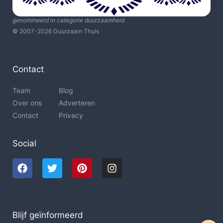
genomineerd in categorie duurzaamheid
© 2007-2026 Duurzaam Thuis
Contact
Team
Blog
Over ons
Adverteren
Contact
Privacy
Social
Blijf geïnformeerd