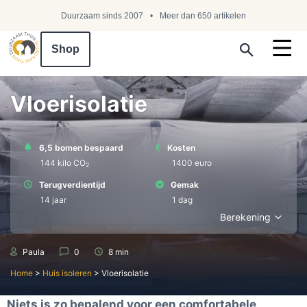
Duurzaam sinds 2007
Meer dan 650 artikelen
Shop
Search ...
Vloerisolatie
6,5 bomen bespaard
Kosten
144 kilo СО
1400 euro
2
Terugverdientijd
Gemak
14 jaar
1 dag
Berekening
Paula
0
8 min
Home
>
Huis isoleren
>
Vloerisolatie
Niets is zo bepalend voor een comfortabele,