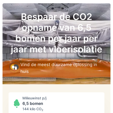
Bespaar de CO2
opname van 6,5
bomen per jaar per
jaar met vloerisolatie
Vind de meest duurzame oplossing in
huis
Milieuwinst p/j
6,5 bomen
144 kilo СО
2