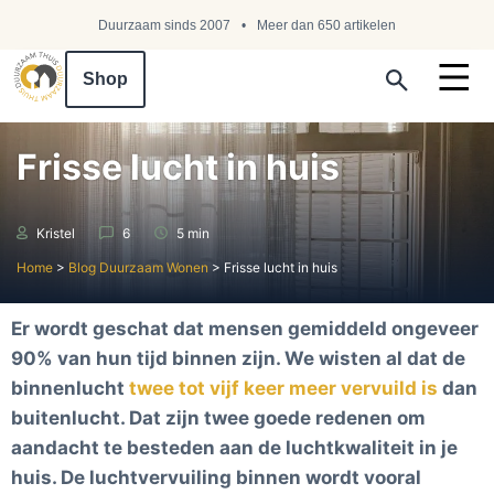
Duurzaam sinds 2007
Meer dan 650 artikelen
Shop
Search ...
Frisse lucht in huis
Kristel
6
5 min
Home
>
Blog Duurzaam Wonen
>
Frisse lucht in huis
Er wordt geschat dat mensen gemiddeld ongeveer
90% van hun tijd binnen zijn. We wisten al dat de
binnenlucht
twee tot vijf keer meer vervuild is
dan
buitenlucht. Dat zijn twee goede redenen om
aandacht te besteden aan de luchtkwaliteit in je
huis. De luchtvervuiling binnen wordt vooral