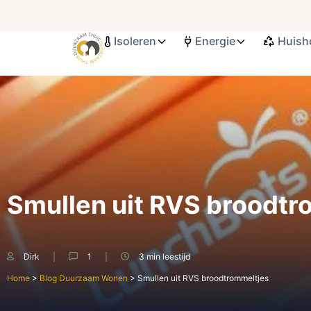
Isoleren
Energie
Huish
Search ...
Smullen uit RVS broodtr
Dirk
1
3 min
leestijd
Home
>
Blog Duurzaam Wonen
>
Smullen uit RVS broodtrommeltjes