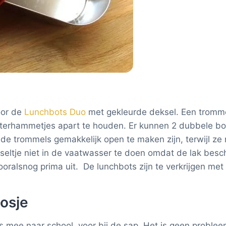
oor de
Lunchbots Duo
met gekleurde deksel. Een tromme
oterhammetjes apart te houden. Er kunnen 2 dubbele b
t de trommels gemakkelijk open te maken zijn, terwijl ze
ltje niet in de vaatwasser te doen omdat de lak bescha
vooralsnog prima uit. De lunchbots zijn te verkrijgen met
osje
 mee naar school, voor bij de sap. Het is geen probleem