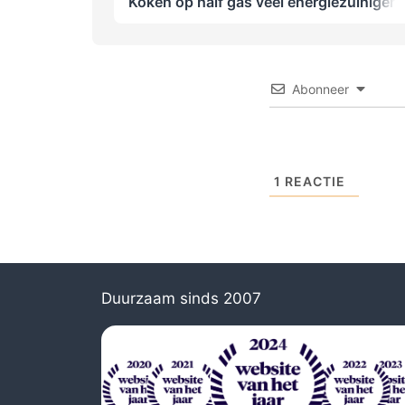
Koken op half gas veel energiezuiniger
Abonneer
1
REACTIE
Duurzaam sinds 2007