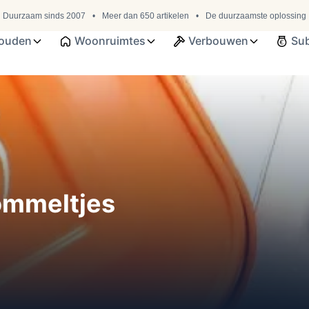
Duurzaam sinds 2007
Meer dan 650 artikelen
De duurzaamste oplossing
ouden
Woonruimtes
Verbouwen
Sub
ommeltjes