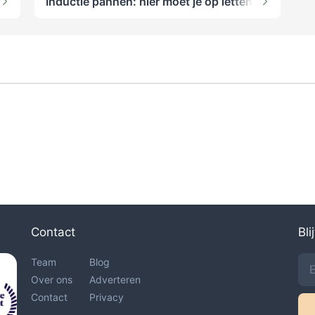
Inductie pannen: hier moet je op letten
Contact
Bli
Team
Blog
Over ons
Adverteren
Contact
Privacy