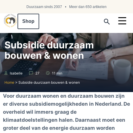
Duurzaam sinds 2007
Meer dan 650 artikelen
Shop
Search ...
Subsidie duurzaam
bouwen & wonen
Isabelle
27
11 min
Home
>
Subsidie duurzaam bouwen & wonen
Voor duurzaam wonen en duurzaam bouwen zijn
er diverse subsidiemogelijkheden in Nederland. De
overheid wil immers graag de
klimaatdoelstellingen halen. Daarnaast moet een
groter deel van de energie duurzaam worden