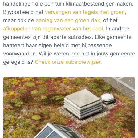
handelingen die een tuin klimaatbestendiger maken.
Bijvoorbeeld het
vervangen van tegels met groen
,
maar ook de
aanleg van een groen dak,
of het
afkoppelen van regenwater van het riool.
In andere
gemeentes zijn dit aparte subsidies. Elke gemeente
hanteert haar eigen beleid met bijpassende
voorwaarden. Wil je weten hoe het in jouw gemeente
geregeld is?
Check onze subsidiewijzer.