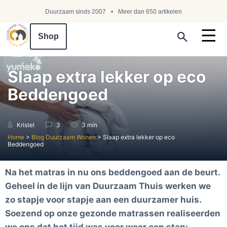
Duurzaam sinds 2007
Meer dan 650 artikelen
Shop
Search ...
Slaap extra lekker op eco
Beddengoed
Kristel
3
3 min
Home
>
Blog Duurzaam Wonen
>
Slaap extra lekker op eco
Beddengoed
Na het matras in nu ons beddengoed aan de beurt.
Geheel in de lijn van Duurzaam Thuis werken we
zo stapje voor stapje aan een duurzamer huis.
Soezend op onze gezonde matrassen realiseerden