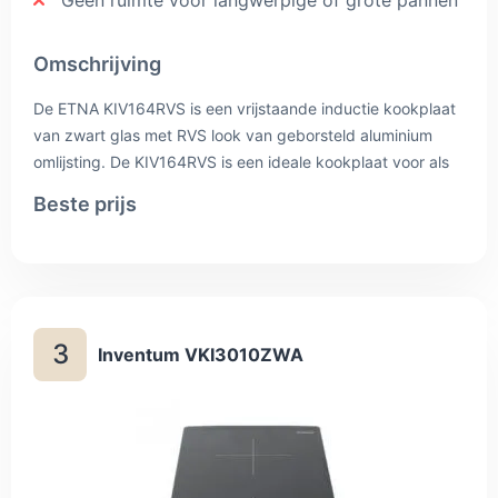
Omschrijving
De ETNA KIV164RVS is een vrijstaande inductie kookplaat
van zwart glas met RVS look van geborsteld aluminium
omlijsting. De KIV164RVS is een ideale kookplaat voor als
je over wil van gas op elektriciteit! De kookplaat is 59cm
Beste prijs
breed en is voorzien van 4 kookzones en bevat
automatische panherkenning. Hierdoor voelt het systeem
of er een pan op een kookzone staat. De kookplaat
schakelt de zone uit als er geen pan op staat. Het
vermogen is daarnaast in te stellen op 9 standen.
3
Inventum VKI3010ZWA