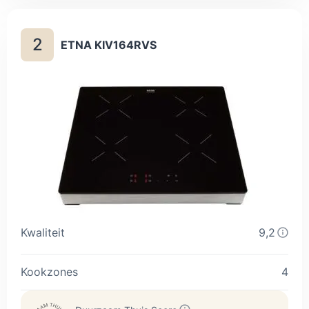
Na het koken is deze inductieplaat makkelijk schoon te
maken.
2
ETNA KIV164RVS
Kwaliteit
9,2
Kookzones
4