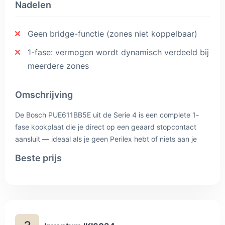
Nadelen
Geen bridge-functie (zones niet koppelbaar)
1-fase: vermogen wordt dynamisch verdeeld bij
meerdere zones
Omschrijving
De Bosch PUE611BB5E uit de Serie 4 is een complete 1-
fase kookplaat die je direct op een geaard stopcontact
aansluit — ideaal als je geen Perilex hebt of niets aan je
meterkast wilt veranderen. Met 17 vermogensstanden per
Beste prijs
zone heb je verfijnde controle, en de PowerBoost-functie
versnelt het aan-de-kook brengen op elke zone met
maximaal 50%. De kookplaat heeft het bekende Bosch-
bedieningspaneel met touchcontrole, timer per zone,
kinderslot en restwarmte-indicatie. Een betrouwbare keuze
voor wie kwaliteit van een gevestigd A-merk wil zonder