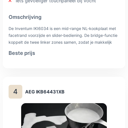
Iets gevoeliger touchpaneel bij vocht
Omschrijving
De Inventum IKI6034 is een mid-range NL-kookplaat met
facetrand voorzijde en slider-bediening. De bridge-functie
koppelt de twee linker zones samen, zodat je makkelijk
een grillplaat of langwerpige pan kunt gebruiken — handig
Beste prijs
voor visgerechten of een grote braadpan. Elke zone heeft
negen vermogensstanden plus boost, en de pauzefunctie
schakelt alle zones tijdelijk lager (bijvoorbeeld als de bel
gaat). Aansluiten gebeurt via een 5-polige Perilex-stekker,
dus check vooraf of je meterkast die aansluiting heeft. De
4
facetrand-afwerking past goed in een vlakke keukenblad-
AEG IKB64431XB
installatie.