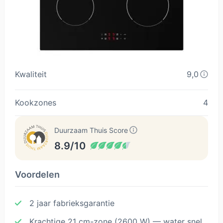
Kwaliteit
9,0
Kookzones
4
Duurzaam Thuis Score
8.9/10
Voordelen
2 jaar fabrieksgarantie
Krachtige 21 cm-zone (2600 W) — water snel