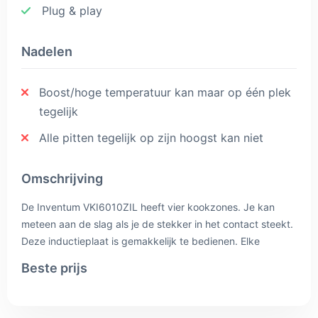
Plug & play
Nadelen
Boost/hoge temperatuur kan maar op één plek
tegelijk
Alle pitten tegelijk op zijn hoogst kan niet
Omschrijving
De Inventum VKI6010ZIL heeft vier kookzones. Je kan
meteen aan de slag als je de stekker in het contact steekt.
Deze inductieplaat is gemakkelijk te bedienen. Elke
kookzone is voorzien van een ‘boostfunctie’ voor meer
Beste prijs
vermogen. Zo wordt de plaat snel warm. De kookplaat
geeft aan wanneer deze nog warm is (restwarmte
weergave). Bovendien heeft een kinderslot en een timer.