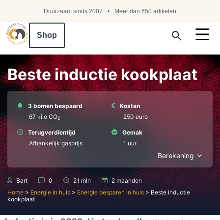
Duurzaam sinds 2007
Meer dan 650 artikelen
Shop
Search ...
Beste inductie kookplaat
3 bomen bespaard
Kosten
67 kilo СО
250 euro
2
Terugverdientijd
Gemak
Afhankelijk gasprijs
1 uur
Berekening
Bart
0
21 min
2 maanden
Home
>
Energie in huis
>
Energie besparen in huis
>
Beste inductie
kookplaat