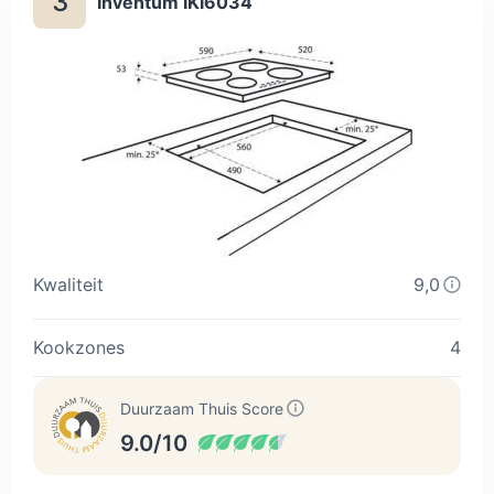
3
Inventum IKI6034
direct het premiumsegment in te stappen.
Kwaliteit
9,0
Kookzones
4
Duurzaam Thuis Score
9.0/10