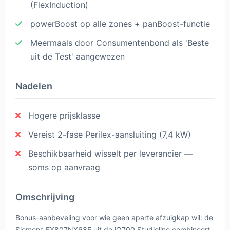
(FlexInduction)
powerBoost op alle zones + panBoost-functie
Meermaals door Consumentenbond als 'Beste
uit de Test' aangewezen
Nadelen
Hogere prijsklasse
Vereist 2-fase Perilex-aansluiting (7,4 kW)
Beschikbaarheid wisselt per leverancier —
soms op aanvraag
Omschrijving
Bonus-aanbeveling voor wie geen aparte afzuigkap wil: de
Siemens EX807NX68E uit de iQ700 Studioline combineert