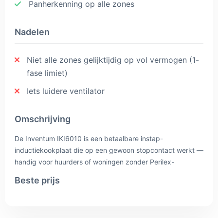
Panherkenning op alle zones
Nadelen
Niet alle zones gelijktijdig op vol vermogen (1-
fase limiet)
Iets luidere ventilator
Omschrijving
De Inventum IKI6010 is een betaalbare instap-
inductiekookplaat die op een gewoon stopcontact werkt —
handig voor huurders of woningen zonder Perilex-
aansluiting. Alle vier zones hebben een boost-functie voor
Beste prijs
snelle opwarming, en panherkenning schakelt de zone
automatisch uit als er geen pan op staat. De randloze
afwerking is makkelijk schoon te maken. Met restwarmte-