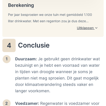
Berekening
Per jaar besproeien we onze tuin met gemiddeld 1.100
liter drinkwater. Met een regenton zou je dus deze
hoeveelheid aan drinkwater kunnen besparen.
Uitklappen
De prijs van 90 euro is berekend door de gemiddelde te
berekenen van Top 10 regentonnen op bol.com
Conclusie
4
Bij waternet kost drinkwater 0,87 euro per m3. Dus met
een regenton bespaar je afgerond 1 euro per jaar aan
Duurzaam:
Je gebruikt geen drinkwater wat
drinkwater. Als we een gemiddelde prijs van 90 euro
bezuinigt en je hebt een voorraad van water
aannemen, is de terugverdientijd 90 jaar. Aangezien de
in tijden van droogte wanneer je soms je
gemiddelde levensduur van een regenton korter is, kan je
Duurzaam Thuis methode
planten niet mag sproeien. Dit gaat mogelijk
de gemiddelde regenton financieel niet terugverdienen.
Met Duurzaam Thuis maken we duurzaamheid
door klimaatverandering steeds vaker en
vergelijkbaar en begrijpelijk. We gebruiken zoveel
langer voorkomen.
mogelijk bestaande bronnen met autoriteit en
wetenschappelijke methodes. En waar nodig berekenen
of controleren we oplossingen zelf. We berekenen en
Voedzamer:
Regenwater is voedzamer voor