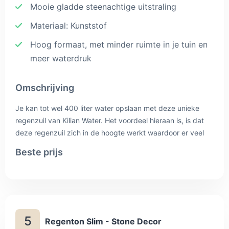
Mooie gladde steenachtige uitstraling
Materiaal: Kunststof
Hoog formaat, met minder ruimte in je tuin en
meer waterdruk
Omschrijving
Je kan tot wel 400 liter water opslaan met deze unieke
regenzuil van Kilian Water. Het voordeel hieraan is, is dat
deze regenzuil zich in de hoogte werkt waardoor er veel
plek wordt bespaard én waardoor de waterdruk verhoogt
Beste prijs
wanneer je met het kraantje water uit de zuil wilt halen. Dit
zorgt er voor dat je ook gemakkelijk een tuinslang op kan
aansluiten om zo de planten water te geven. De zuil heeft
een gladde steenachtige uitstraling waardoor hij in veel
tuinen past en met veel te combineren is. De ton is ook
5
voorzien van een deksel aan de bovenkant waardoor je
Regenton Slim - Stone Decor