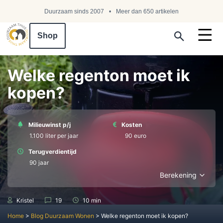
Duurzaam sinds 2007
Meer dan 650 artikelen
Shop
Search ...
Welke regenton moet ik
kopen?
Milieuwinst p/j
Kosten
1.100 liter per jaar
90 euro
Terugverdientijd
90 jaar
Berekening
Kristel
19
10 min
Home
>
Blog Duurzaam Wonen
>
Welke regenton moet ik kopen?