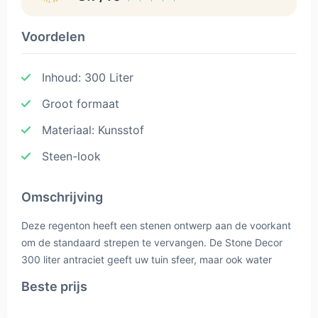
Voordelen
Inhoud: 300 Liter
Groot formaat
Materiaal: Kunsstof
Steen-look
Omschrijving
Deze regenton heeft een stenen ontwerp aan de voorkant
om de standaard strepen te vervangen. De Stone Decor
300 liter antraciet geeft uw tuin sfeer, maar ook water
tijdens de droge periodes in het jaar. Het wordt steeds
Beste prijs
droger en uw tuin heeft gewoon water nodig. Soms wordt
er aangeraden de tuin niet met kraanwater te doen