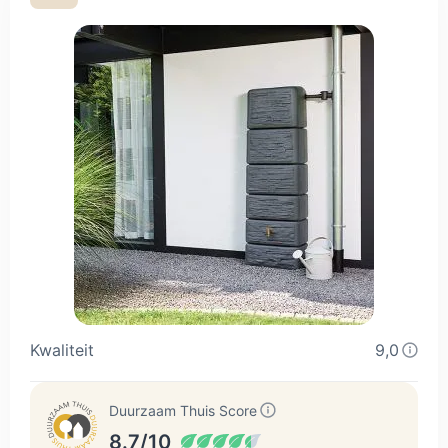
eventueel controle kunt uitvoeren. Ook zit er een kraantje
bij welke op een hoogte geplaatst kan worden zodat er
nog een emmer onder past. Voor de aansluiting van deze
regenzuil zit alles inbegrepen, het wordt ten zeerste
aangeraden om de handleiding op te volgen met het
aansluiten van de regenton. Het kwalitatieve topsegment
in regentonnenland. De Regenzuilen worden standaard
compleet geleverd met een degelijke PP-kunststof kraan,
een 80 mm vulautomaat, bevestiging-, en aansluitmateriaal
en een installatiehandleiding. Ook het toebehoren is
vanzelfsprekend van de beste kwaliteit. Inbegrepen bij
regenzuil: Handleiding Vulset 80mm Kraantje
Kwaliteit
9,0
Duurzaam Thuis Score
8.7/10