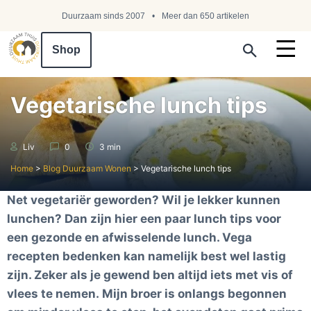
Duurzaam sinds 2007
Meer dan 650 artikelen
Shop
Search ...
Vegetarische lunch tips
Liv
0
3 min
Home
>
Blog Duurzaam Wonen
>
Vegetarische lunch tips
Net vegetariër geworden? Wil je lekker kunnen
lunchen? Dan zijn hier een paar lunch tips voor
een gezonde en afwisselende lunch. Vega
recepten bedenken kan namelijk best wel lastig
zijn. Zeker als je gewend ben altijd iets met vis of
vlees te nemen. Mijn broer is onlangs begonnen