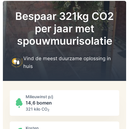
Bespaar 321kg CO2
per jaar met
spouwmuurisolatie
Vind de meest duurzame oplossing in
huis
Milieuwinst p/j
14,6 bomen
321 kilo СО
2
Kosten