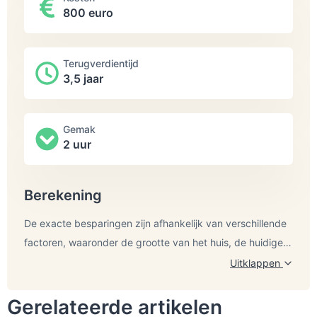
800 euro
Terugverdientijd
3,5 jaar
Gemak
2 uur
Berekening
De exacte besparingen zijn afhankelijk van verschillende
factoren, waaronder de grootte van het huis, de huidige
staat van isolatie en het klimaat. Spouwmuurisolatie kan
Uitklappen
Qua CO2-uitstoot stoot aardgas ongeveer 1,78 kg CO2
volgens Milieu Centraal in een gemiddeld rijtjeshuis het
uit per m3. Daarom zou een vermindering van het
gasverbruik met ongeveer 180 m3 per jaar verminderen.
Gerelateerde artikelen
gasverbruik met 180 m3 leiden tot een vermindering van