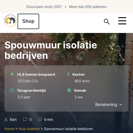
Duurzaam sinds 2007
Meer dan 650 artikelen
Shop
Search ...
Spouwmuur isolatie
bedrijven
14,6 bomen bespaard
Kosten
321 kilo СО
800 euro
2
Terugverdientijd
Gemak
3,5 jaar
2 uur
Berekening
Bart
0
9 min
Home
>
Huis isoleren
>
Spouwmuur isolatie bedrijven