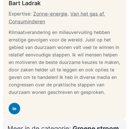
Bart Ladrak
de ‘i” voor informatie rechtsboven de
kwaliteitsbeoordeling kan je de bron vinden.
Expertise:
Zonne-energie,
Van het gas af,
Duurzaamheid
: Dit meten we meestal in het
Consuminderen
verbruik van een specifiek product. Bij bijvoorbeeld
een waterbesparende douchekoppen is dit in liters
Klimaatverandering en milieuvervuiling hebben
per minuut. Bij Koelkasten is het KwH per jaar. Op
ernstige gevolgen voor de wereld. Juist op het
deze manier sluiten we aan op de hoeveelheden die
gebied van duurzaam wonen valt veel te winnen in
vaak ook op deze producten staan. En blijven de
relatief eenvoudige stappen. Ik wil mensen helpen
producten onderling vergelijkbaar. Omdat we alleen
en motiveren de beste duurzame keuzes te maken,
de beste producten laten zien scheelt het soms
maar heel weinig tussen de verschillende
door zaken helder uit te leggen en ook opties te
producten.
geven om te handelen! Ik heb in diverse media en
Kosten
: De prijsverschillen zijn tussen producten
congressen over de praktische stappen van
soms fors. Een waterbesparende douchekop heb je
duurzaam wonen geschreven en gesproken.
bijvoorbeeld voor 15 euro. Maar je hebt ze ook voor
100. euro. Wij wegen dit ook mee. De meeste
mensen willen een product hebben met hoge
kwaliteit en duurzaamheid, maar met een lage prijs.
Kwalitatieve voor en nadelen
: de bovenstaande
Meer in de categorie:
Groene stroom
punten dekten vaak niet de hele lading van een