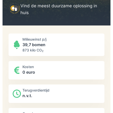
Vind de meest duurzame oplossing in
huis
Milieuwinst p/j
39,7 bomen
873 kilo СО
2
Kosten
0 euro
Terugverdientijd
n.v.t.