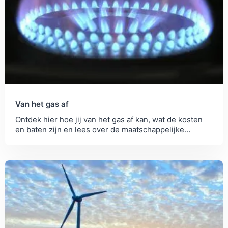
altijd even aansprekend is, hebben we deze
omgerekend naar de CO2 opname van bomen per
jaar (22 kilo CO2).
Kosten
: Voor de prijs kijken we naar de gemiddelde
prijs van de duurzame varianten. We hebben een
backend koppeling met de meeste webshops voor
de kosten, waardoor we gemakkelijk een
gemiddelde kunnen inschatten.
Terugverdientijd
: hiervoor kijken we naar de prijs
Van het gas af
ten opzichte van de jaarlijkse besparingen. Een
product dat 30 euro kost en waarmee je 60 euro
Ontdek hier hoe jij van het gas af kan, wat de kosten
en baten zijn en lees over de maatschappelijke
aan energieverbruik terugverdiend heeft
ontwikkelingen die er spelen rond...
bijvoorbeeld een terugverdientijd van een half jaar.
Gemak
: Hierbij kijken hoe we hoe snel je een actie
kan uitvoeren. We gaan er hierbij vanuit dat je wel
een beetje handig bent. Voor jouw situatie kan dit
een stuk hoger (of lager) liggen.
Op deze manier kan je zien welke oplossingen