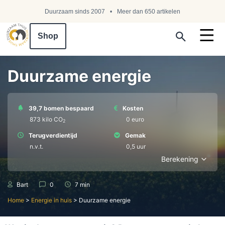
Duurzaam sinds 2007
Meer dan 650 artikelen
Shop
Search ...
Duurzame energie
39,7 bomen bespaard
Kosten
873 kilo СО
0 euro
2
Terugverdientijd
Gemak
n.v.t.
0,5 uur
Berekening
Bart
0
7 min
Home
>
Energie in huis
>
Duurzame energie