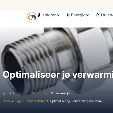
Isoleren
Energie
Huish
Search ...
Optimaliseer je verwar
Dirk
0
3 min
leestijd
Home
>
Blog Duurzaam Wonen
>
Optimaliseer je verwarmingssysteem