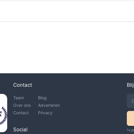
Contact
Bli
Team
Blog
Over ons
Adverteren
Contact
Privacy
Social
1x p