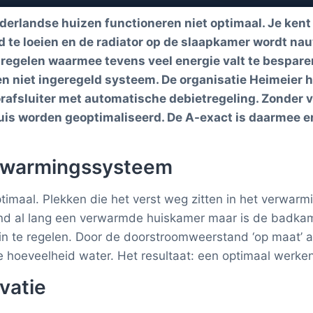
andse huizen functioneren niet optimaal. Je kent het
ltijd te loeien en de radiator op de slaapkamer wordt n
e regelen waarmee tevens veel energie valt te bespar
en niet ingeregeld systeem. De organisatie Heimeier 
rafsluiter met automatische debietregeling. Zonder 
is worden geoptimaliseerd. De A-exact is daarmee er
erwarmingssysteem
timaal. Plekken die het verst weg zitten in het verwarmi
end al lang een verwarmde huiskamer maar is de badkam
in te regelen. Door de doorstroomweerstand ‘op maat’ aan
e hoeveelheid water. Het resultaat: een optimaal werk
vatie