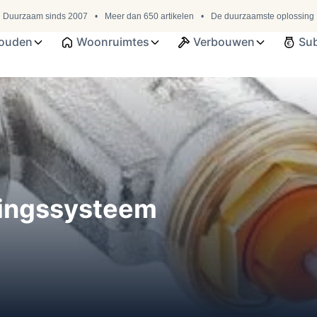
Duurzaam sinds 2007
Meer dan 650 artikelen
De duurzaamste oplossing
ouden
Woonruimtes
Verbouwen
Sub
mingssysteem