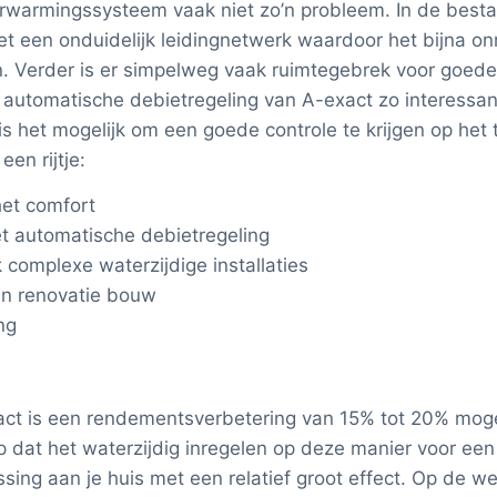
erwarmingssysteem vaak niet zo’n probleem. In de best
een onduidelijk leidingnetwerk waardoor het bijna onmo
en. Verder is er simpelweg vaak ruimtegebrek voor goed
 automatische debietregeling van A-exact zo interessant
is het mogelijk om een goede controle te krijgen op het
en rijtje:
het comfort
et automatische debietregeling
complexe waterzijdige installaties
en renovatie bouw
ng
t is een rendementsverbetering van 15% tot 20% mogeli
op dat het waterzijdig inregelen op deze manier voor een i
ssing aan je huis met een relatief groot effect. Op de 