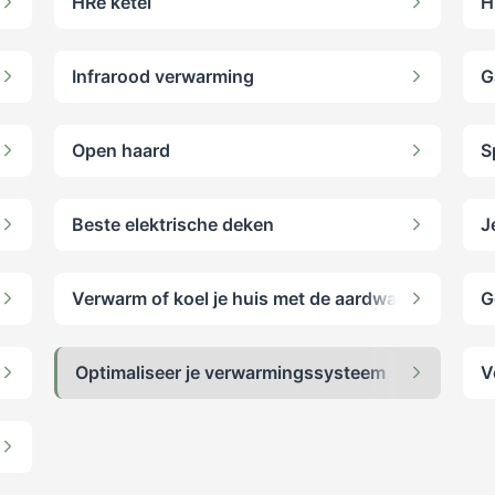
HRe ketel
H
Infrarood verwarming
G
Open haard
S
omp
Beste elektrische deken
J
tenlucht
Verwarm of koel je huis met de aardwarmte warmt
G
Optimaliseer je verwarmingssysteem
V
te vervangen