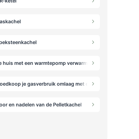
R-ketel
askachel
peksteenkachel
e huis met een warmtepomp verwarming. Alle soorten & tips
epomp voor particulieren
oedkoop je gasverbruik omlaag met de airco als verwarmi
oor en nadelen van de Pelletkachel