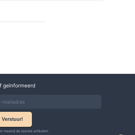
jf geïnformeerd
Verstuur!
er maand de laatste artikelen