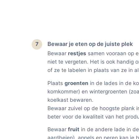
Bewaar je eten op de juiste plek
7
Bewaar
restjes
samen vooraan op ee
niet te vergeten. Het is ook handig 
of ze te labelen in plaats van ze in a
Plaats
groenten
in de lades in de k
komkommer) en wintergroenten (zoals 
koelkast bewaren.
Bewaar zuivel op de hoogste plank i
beter voor de kwaliteit van het prod
Bewaar
fruit
in de andere lade in de
aardbeien), appels en peren kan je 