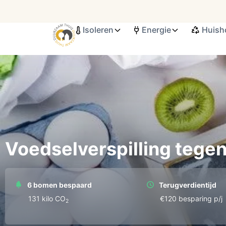
Isoleren
Energie
Huish
Search ...
Voedselverspilling tege
6 bomen bespaard
Terugverdientijd
131 kilo СО
€120 besparing p/j
2