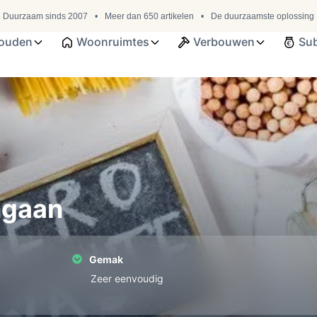
Duurzaam sinds 2007
Meer dan 650 artikelen
De duurzaamste oplossing
ouden
Woonruimtes
Verbouwen
Sub
ngaan
Gemak
Zeer eenvoudig