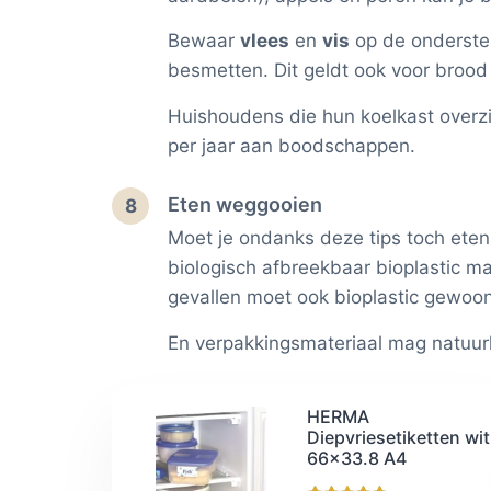
Bewaar
vlees
en
vis
op de onderste 
besmetten. Dit geldt ook voor brood
Huishoudens die hun koelkast overzi
per jaar aan boodschappen.
Eten weggooien
8
Moet je ondanks deze tips toch eten
biologisch afbreekbaar bioplastic m
gevallen moet ook bioplastic gewoon 
En verpakkingsmateriaal mag natuurli
HERMA
Diepvriesetiketten wit
66x33.8 A4