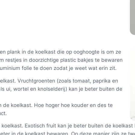
n plank in de koelkast die op ooghoogte is om ze
om restjes in doorzichtige plastic bakjes te bewaren
luminium folie te doen zodat je weet wat erin zit.
oelkast. Vruchtgroenten (zoals tomaat, paprika en
ui, wortel en knolselderij) kan je beter buiten de
n de koelkast. Hoe hoger hoe kouder en des te
uct.
 koelkast. Exotisch fruit kan je beter buiten de koelkas
beter in de koelkast bewaren. Op deze manier zijn ze t