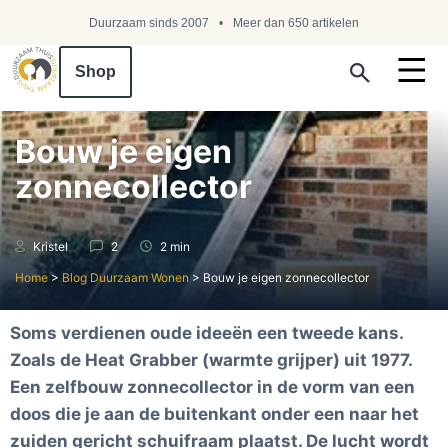
Duurzaam sinds 2007
Meer dan 650 artikelen
Shop
Search ...
Bouw je eigen
zonnecollector
Kristel
2
2 min
Home
>
Blog Duurzaam Wonen
>
Bouw je eigen zonnecollector
Soms verdienen oude ideeën een tweede kans.
Zoals de Heat Grabber (warmte grijper) uit 1977.
Een zelfbouw zonnecollector in de vorm van een
doos die je aan de buitenkant onder een naar het
zuiden gericht schuifraam plaatst. De lucht wordt