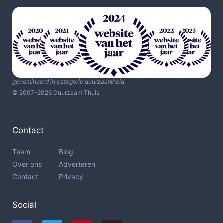
genomineerd in categorie duurzaamheid
© 2007-2026 Duurzaam Thuis
Contact
Team
Blog
Over ons
Adverteren
Contact
Privacy
Social