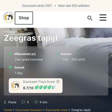
Duurzaam sinds 2007
Meer dan 650 artikelen
Shop
Search ...
Zeegras tapijt
Milieuwinst p/j
Kosten
Zeer goed materiaal
140 - 300 p/m2
Gemak
1 dag
Duurzaam Thuis Score
8.7/10
Paula
0
4 min
Home
>
Duurzaam bouwen
>
Duurzame vloer
>
Zeegras tapijt