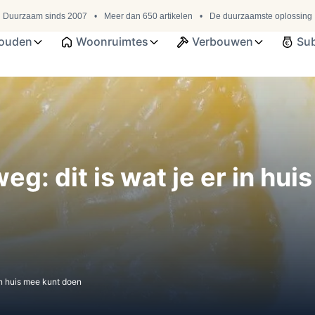
Duurzaam sinds 2007
Meer dan 650 artikelen
De duurzaamste oplossing
ouden
Woonruimtes
Verbouwen
Sub
weg: dit is wat je er in hu
 in huis mee kunt doen