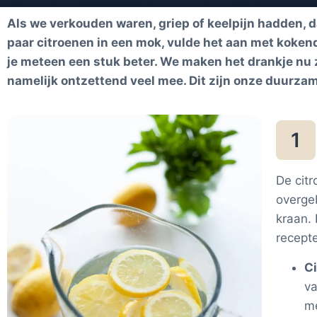
Als we verkouden waren, griep of keelpijn hadden, d
paar citroenen in een mok, vulde het aan met kokend 
je meteen een stuk beter. We maken het drankje nu ze
namelijk ontzettend veel mee. Dit zijn onze duurzame
1
De citr
overge
kraan.
recept
C
va
me