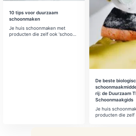
10 tips voor duurzaam
schoonmaken
Je huis schoonmaken met
producten die zelf ook 'schoon'
zijn, een goed idee, vinden wij.
Dit zijn onze tips voor duurzaam
schoonmaken.
De beste biologis
schoonmaakmidde
rij: de Duurzaam T
Schoonmaakgids
Je huis schoonma
producten die zelf
zijn zoals biologis
schoonmaakmiddel
geven je tips om j