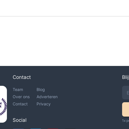
Contact
Bli
Team
Blog
Over ons
Adverteren
Contact
Privacy
Social
1x p