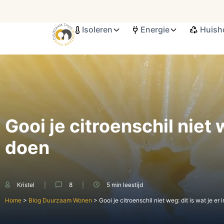
Isoleren
Energie
Huish
Search ...
Gooi je citroenschil niet 
doen
Kristel
8
5 min
leestijd
Home
>
Blog Duurzaam Wonen
>
Gooi je citroenschil niet weg: dit is wat je er