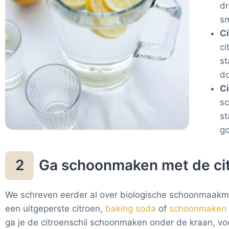
dr
sm
Ci
ci
st
d
C
sc
st
go
Ga schoonmaken met de cit
2
We schreven eerder al over biologische schoonmaakmi
een uitgeperste citroen,
baking soda
of
schoonmaken 
ga je de citroenschil schoonmaken onder de kraan, v