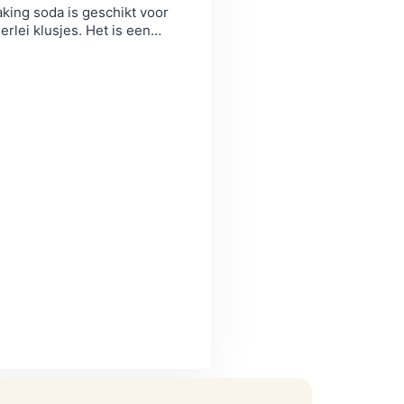
king soda is geschikt voor
lerlei klusjes. Het is een
uurzame vervanger voor veel
rvuilende middelen. Lees hier
er dan 50 tips!