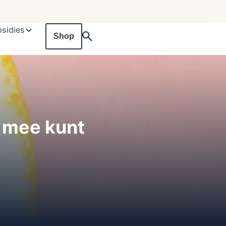
sidies
Shop
is mee kunt