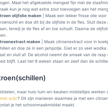
ogen. Maal het afgekoelde mengsel fijn met de staafm
aak kun je nog wat extra zout toevoegen aan het meng
troen olijfolie maken
| Maak een lekker frisse olie voor
troenschil en doe dit bij de olijfolie in de fles. Sluit de
aan, terwijl je de fles af en toe schudt. Daarna de olijfol
oen.
itroenextract maken
| Maak citroenextract voor in koek
hillen en doe ze in een jampotje. Giet er zo veel wodka 
aat en sluit af. De alcohol neemt de smaak van de rasp 
ed blijft. Laat het 8 weken staan en zeef dan de schillen
roen(schillen)
ddelen, maar huis-tuin-en-keuken-middeltjes werken o
met azijn
? Dit zijn manieren waarmee je met een citroe
oordat je het schoonmaakmiddel maakt.