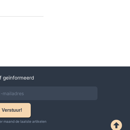
jf geïnformeerd
Verstuur!
er maand de laatste artikelen