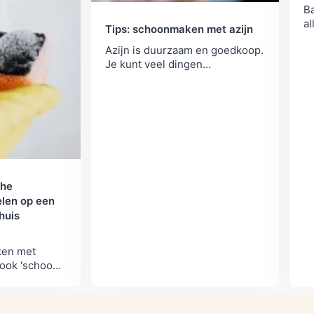
Ba
al
Tips: schoonmaken met azijn
d
Azijn is duurzaam en goedkoop.
ve
Je kunt veel dingen
me
schoonmaken met azijn - van
waterkoker tot
kinderspeelgoed. Dit zijn onze
tips.
che
len op een
huis
ken met
 ook 'schoon'
che
en? Wij
e op weg te