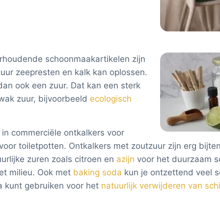
urhoudende schoonmaakartikelen zijn
uur zeepresten en kalk kan oplossen.
n ook een zuur. Dat kan een sterk
zwak zuur, bijvoorbeeld
ecologisch
 in commerciële ontkalkers voor
or toiletpotten. Ontkalkers met zoutzuur zijn erg bijte
uurlijke zuren zoals citroen en
azijn
voor het duurzaam s
het milieu. Ook met
baking soda
kun je ontzettend veel 
da kunt gebruiken voor het
natuurlijk verwijderen van sch