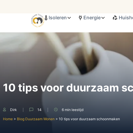
Isoleren
Energie
Huish
Search ...
10 tips voor duurzaam 
Dirk
14
6 min
leestijd
Home
>
Blog Duurzaam Wonen
>
10 tips voor duurzaam schoonmaken