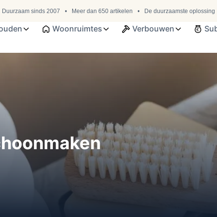
Duurzaam sinds 2007
Meer dan 650 artikelen
De duurzaamste oplossing
ouden
Woonruimtes
Verbouwen
Sub
schoonmaken