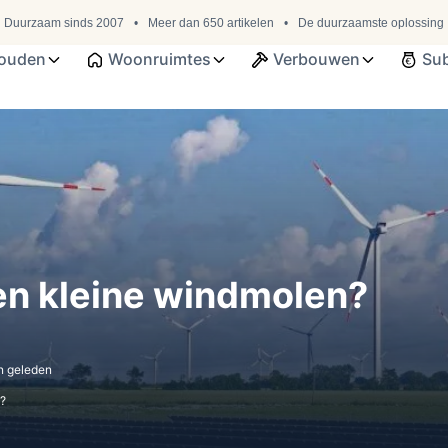
Duurzaam sinds 2007
Meer dan 650 artikelen
De duurzaamste oplossing
ouden
Woonruimtes
Verbouwen
Sub
en kleine windmolen?
n
geleden
n?