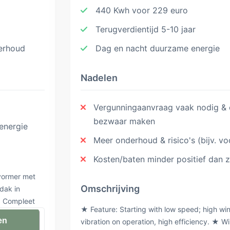
440 Kwh voor 229 euro
Terugverdientijd 5-10 jaar
derhoud
Dag en nacht duurzame energie
Nadelen
Vergunningaanvraag vaak nodig 
bezwaar maken
energie
Meer onderhoud & risico's (bijv. vo
Kosten/baten minder positief dan 
vormer met
Omschrijving
dak in
★ Compleet
★ Feature: Starting with low speed; high win
jkse
en
vibration on operation, high efficiency. ★ Wi
 ★ Na