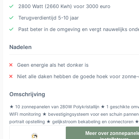
2800 Watt (2660 Kwh) voor 3000 euro
Terugverdientijd 5-10 jaar
Past beter in de omgeving en vergt nauwelijks on
Nadelen
Geen energie als het donker is
Niet alle daken hebben de goede hoek voor zonne-
Omschrijving
★ 10 zonnepanelen van 280W Polykristallijn ★ 1 geschikte om
WIFI monitoring ★ bevestigingsysteem voor een schuin pannen
portrait opstelling ★ gelijkstroom bekabeling en connectoren 
doe-het-zelf pakket met 10 zonnepanelen, goed voor een jaarli
Meer over zonnepanel
opbrengst van 2660 kwh bij een schaduwvrije zuid-opstelling.