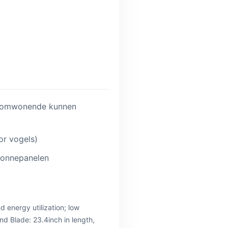
& omwonende kunnen
or vogels)
zonnepanelen
d energy utilization; low
nd Blade: 23.4inch in length,