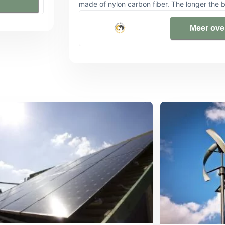
made of nylon carbon fiber. The longer the b
de panelen
energy they generate and the more power t
oor uw
waterproof, corrosion resistant, lightweight
Meer ove
permanent magnet synchronous motor. Effic
with high performance NdFeB permanent magn
regulator that automatically shuts down when
The wind generator is controlled by MPPT in
can effectively adjust current and voltage 
adjustment system, the wind direction positi
rotor position is adjusted to capture the max
designed according to the aerodynamic prin
False: Our product parameters are Real & Act
designed after repeated experimental testi
be customized, please contact us if you hav