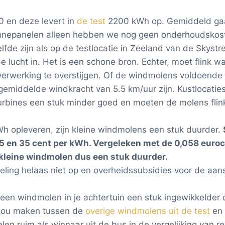
 en deze levert in
de test
2200 kWh op. Gemiddeld gaa
 zonnepanelen alleen hebben we nog geen onderhoudsk
fde zijn als op de testlocatie in Zeeland van de Skystr
e lucht in. Het is een schone bron. Echter, moet flink 
erwerking te overstijgen. Of de windmolens voldoende
 gemiddelde windkracht van 5.5 km/uur zijn. Kustlocatie
turbines een stuk minder goed en moeten de molens flin
Wh opleveren, zijn kleine windmolens een stuk duurder.
5 en 35 cent per kWh.
Vergeleken met de 0,058 euroc
 kleine windmolen dus een stuk duurder.
ling helaas niet op en overheidssubsidies voor de aansc
 een windmolen in je achtertuin een stuk ingewikkelder
ng zou maken tussen de
overige windmolens uit de test
en 
en ruim als winnaar uit de bus in de vergelijking van