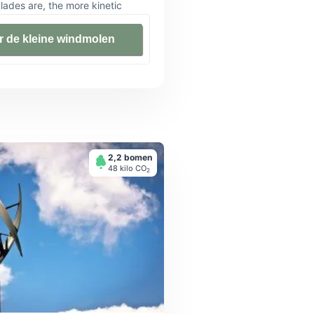
lades are, the more kinetic
hey produce. Nylon material
. ★ Generator: three-phase
r de kleine windmolen
ient and compact ac generator
et. A fully integrated voltage
 the battery is fully charged.
telligent microprocessor, which
★Rotating Body: with yaw
on is automatically read and the
imum wind energy. The tail fin is
2,2 bomen
48 kilo СО
2
ciple. ★Real Parameter, Not
ual, not False. Base on
ng. Wind turbine parameters can
e requirement.