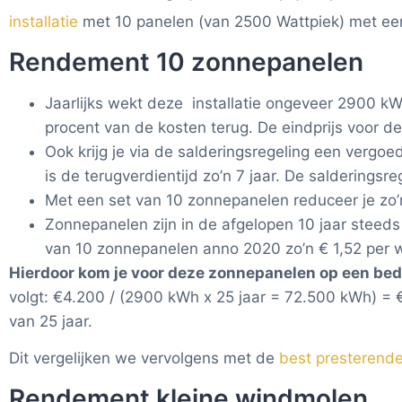
installatie
met 10 panelen (van 2500 Wattpiek) met een
Rendement 10 zonnepanelen
Jaarlijks wekt deze installatie ongeveer 2900 kW
procent van de kosten terug. De eindprijs voor d
Ook krijg je via de salderingsregeling een vergoe
is de terugverdientijd zo’n 7 jaar. De salderingsr
Met een set van 10 zonnepanelen reduceer je zo’n
Zonnepanelen zijn in de afgelopen 10 jaar steed
van 10 zonnepanelen anno 2020 zo’n € 1,52 per 
Hierdoor kom je voor deze zonnepanelen op een bedr
volgt: €4.200 / (2900 kWh x 25 jaar = 72.500 kWh) =
van 25 jaar.
Dit vergelijken we vervolgens met de
best presterend
Rendement kleine windmolen