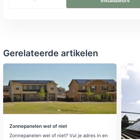
installateurs
bestelling wordt gekeken in welke opstelling en configuratie u 
wenst te plaatsen. Het montagemateriaal wordt dan geleverd v
specifieke opstelling.
Gerelateerde artikelen
Zonnepanelen wel of niet
Zonnepanelen wel of niet? Vul je adres in en