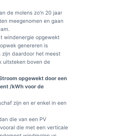
n de molens zo’n 20 jaar
osten meegenomen en gaan
eam.
wat windenergie opgewekt
 opwek genereren is
s zijn daardoor het meest
k uitsteken boven de
Stroom opgewekt door een
ent /kWh voor de
haf zijn en er enkel in een
 dan die van een PV
vooral die met een verticale
 rendement windmolen vs