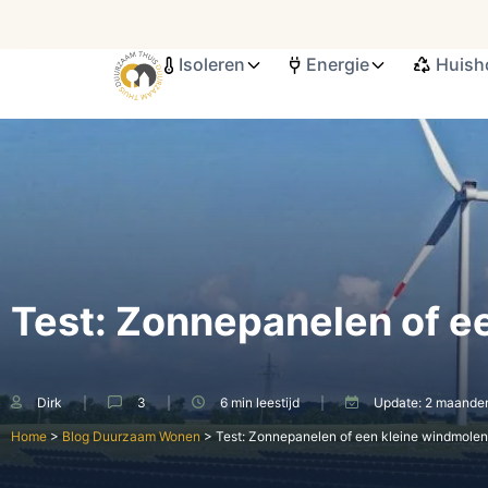
Isoleren
Energie
Huish
Search ...
Test: Zonnepanelen of e
Dirk
3
6 min
leestijd
Update:
2 maande
Home
>
Blog Duurzaam Wonen
>
Test: Zonnepanelen of een kleine windmole