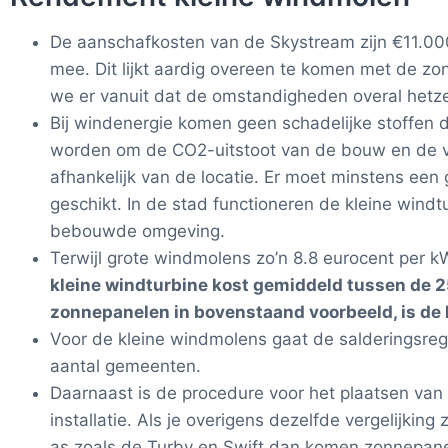
De aanschafkosten van de Skystream zijn €11.000
mee. Dit lijkt aardig overeen te komen met de
we er vanuit dat de omstandigheden overal hetzel
Bij windenergie komen geen schadelijke stoffen d
worden om de CO2-uitstoot van de bouw en de v
afhankelijk van de locatie. Er moet minstens een
geschikt. In de stad functioneren de kleine wind
bebouwde omgeving.
Terwijl grote windmolens zo’n 8.8 eurocent per k
kleine windturbine kost gemiddeld tussen de 2
zonnepanelen in bovenstaand voorbeeld, is de
Voor de kleine windmolens gaat de salderingsrege
aantal gemeenten.
Daarnaast is de procedure voor het plaatsen van
installatie. Als je overigens dezelfde vergelijki
as zoals de Turby en Swift dan komen zonnepanel