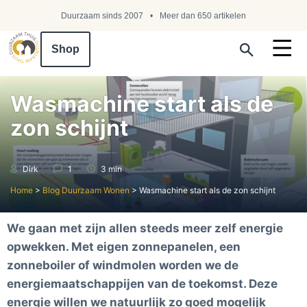
Duurzaam sinds 2007
Meer dan 650 artikelen
Shop
Search ...
Wasmachine start als de
zon schijnt
Dirk
1
3 min
Home
>
Blog Duurzaam Wonen
>
Wasmachine start als de zon schijnt
We gaan met zijn allen steeds meer zelf energie
opwekken. Met eigen zonnepanelen, een
zonneboiler of windmolen worden we de
energiemaatschappijen van de toekomst. Deze
energie willen we natuurlijk zo goed mogelijk