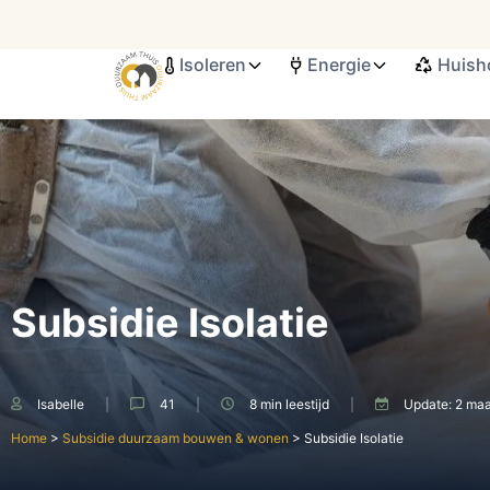
Isoleren
Energie
Huish
Search ...
Subsidie Isolatie
Isabelle
41
8 min
leestijd
Update:
2 ma
Home
>
Subsidie duurzaam bouwen & wonen
>
Subsidie Isolatie