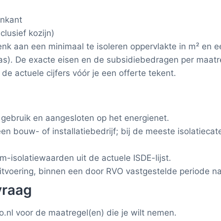
enkant
clusief kozijn)
k aan een minimaal te isoleren oppervlakte in m² en e
as). De exacte eisen en de subsidie­bedragen per maat
 de actuele cijfers vóór je een offerte tekent.
gebruik en aangesloten op het energienet.
 bouw- of installatiebedrijf; bij de meeste isolatie­cate
isolatiewaarden uit de actuele ISDE-lijst.
itvoering, binnen een door RVO vastgestelde periode n
vraag
o.nl voor de maatregel(en) die je wilt nemen.