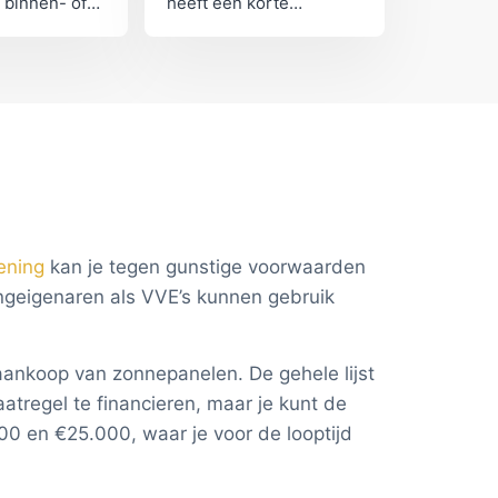
 binnen- of
heeft een korte
nt isoleren.
terugverdientijd. Het
ie is duurder
levert veel op, en je
uurisolatie
krijgt er ook nog eens
 hoger
subsidie voor!
.
ening
kan je tegen gunstige voorwaarden
ngeigenaren als VVE’s kunnen gebruik
aankoop van zonnepanelen. De gehele lijst
atregel te financieren, maar je kunt de
00 en €25.000, waar je voor de looptijd