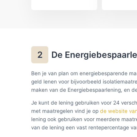
voordelen. Deze
een behaagli
energiebesparende
binnenklimaat
actie wordt
gebruik maak
gestimuleerd met de
subsidie is d
ISDE-subsidie dubbel
terugverdient
glas.
De Energiebespaarl
2
Ben je van plan om energiebesparende maa
geld lenen voor bijvoorbeeld isolatiemaa
maken van de Energiebespaarlening, en de
Je kunt de lening gebruiken voor 24 versc
met maatregelen vind je op
de website va
lening ook gebruiken voor meerdere maatreg
van de lening een vast rentepercentage van