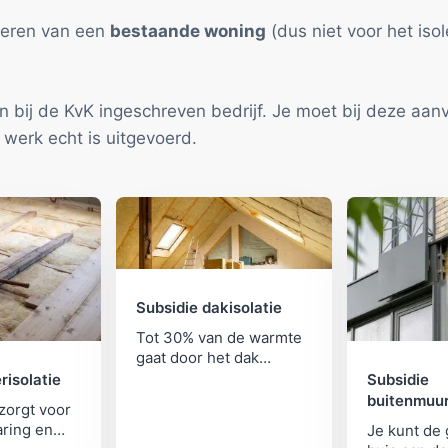
oleren van een
bestaande woning
(dus niet voor het is
n bij de KvK ingeschreven bedrijf. Je moet bij deze aa
t werk echt is uitgevoerd.
Subsidie dakisolatie
Tot 30% van de warmte
gaat door het dak
verloren. Dakisolatie is
risolatie
Subsidie
een prima investering.
buitenmuur
 zorgt voor
RVO helpt je op weg met
ring en
Je kunt de 
een subsidie.