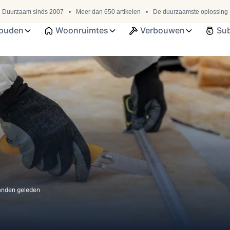
Duurzaam sinds 2007
Meer dan 650 artikelen
De duurzaamste oplossing
ouden
Woonruimtes
Verbouwen
Sub
anden
geleden