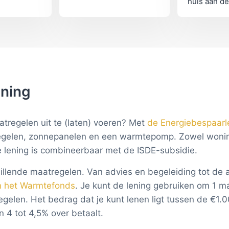
jk
huis aan de
. Als je
de buitenka
t van de
Gevelisolat
e
dan spouwm
ijd kort!
maar heeft
rendement
ening
tregelen uit te (laten) voeren? Met
de Energiebespaarl
tregelen, zonnepanelen en een warmtepomp. Zowel woni
 lening is combineerbaar met de ISDE-subsidie.
hillende maatregelen. Van advies en begeleiding tot de 
n het Warmtefonds
. Je kunt de lening gebruiken om 1 ma
elen. Het bedrag dat je kunt lenen ligt tussen de €1.0
 4 tot 4,5% over betaalt.