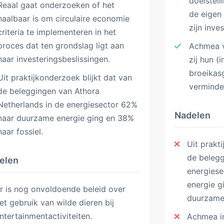
doelstel
Reaal gaat onderzoeken of het
de eigen
haalbaar is om circulaire economie
zijn inve
criteria te implementeren in het
proces dat ten grondslag ligt aan
Achmea v
haar investeringsbeslissingen.
zij hun (
broeikas
Uit praktijkonderzoek blijkt dat van
verminde
de beleggingen van Athora
Netherlands in de energiesector 62%
Nadelen
naar duurzame energie ging en 38%
naar fossiel.
Uit prakt
de beleg
elen
energiese
energie g
r is nog onvoldoende beleid over
duurzame 
et gebruik van wilde dieren bij
ntertainmentactiviteiten.
Achmea in