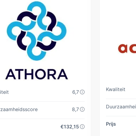
Kwaliteit
iteit
6,7
Duurzaamhei
rzaamheidsscore
8,7
Prijs
€132,15