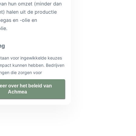
van hun omzet (minder dan
t) halen uit de productie
iegas en -olie en
lie.
ng
taan voor ingewikkelde keuzes
impact kunnen hebben. Bedrijven
ngen die zorgen voor
Een vakkundig advies van een
er over het beleid van
specialist is daarbij onmisbaar.
Achmea
n het bedrijf. En zijn op de
uitdagingen en risico’s. Daarom
keringen en diensten alleen via
 sluiten. Avéro Achmea doet er
dviseurs te ondersteunen. Zodat
beter past bij specifieke