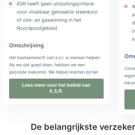
ASR heeft geen uitsluitingscriteria
A
voor vloeibaar gemaakte steenkool
a
of olie- en gaswinning in het
d
Noordpoolgebied.
o
e
Omschrijving
Oms
Het bestaansrecht van a.s.r. is mensen helpen.
Als we dat goed doen, hebben we een
Consu
gezonde toekomst. We helpen klanten bij het
eige
samen delen van risico’s en het samen
inkom
Lees meer over het beleid van
opbouwen van vermogen voor later. Zo willen
verze
A.S.R.
we Nederland verzekeren van een goede
Atho
toekomst. Voor de huidige generatie en voor de
pensi
generaties na ons. Voor de planeet en voor de
we kw
mensen persoonlijk. Als duurzame verzekeraar
prod
kiezen we er ook met onze producten voor bij
De belangrijkste verzekeri
klan
te dragen aan het oplossen van vraagstukken
toek