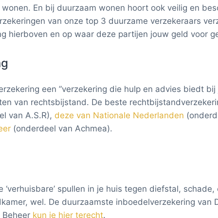
omstandighede
 wonen. En bij duurzaam wonen hoort ook veilig en b
hoogte helpt.
erzekeringen van onze top 3 duurzame verzekeraars ver
ng hierboven en op waar deze partijen jouw geld voor g
ng
erzekering een ”verzekering die hulp en advies biedt bij
ten van rechtsbijstand. De beste rechtbijstandverzeke
l van A.S.R),
deze van Nationale Nederlanden
(onderde
heer
(onderdeel van Achmea).
‘verhuisbare’ spullen in je huis tegen diefstal, schade,
adkamer, wel. De duurzaamste inboedelverzekering van 
al Beheer
kun je hier terecht
.