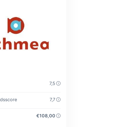
7,5
dsscore
7,7
€108,00