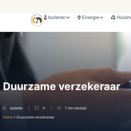
Isoleren
Energie
Huish
Search ...
Duurzame verzekeraar
Isabelle
0
7 min
leestijd
Home
>
Duurzame verzekeraar