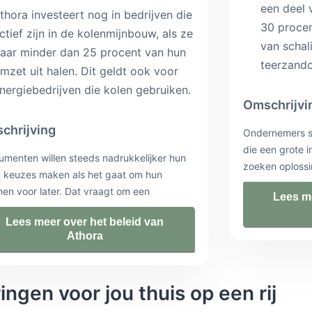
een deel 
thora investeert nog in bedrijven die
30 procen
ctief zijn in de kolenmijnbouw, als ze
van schal
aar minder dan 25 procent van hun
teerzando
mzet uit halen. Dit geldt ook voor
nergiebedrijven die kolen gebruiken.
Omschrijvi
chrijving
Ondernemers s
die een grote 
menten willen steeds nadrukkelijker hun
zoeken oplossi
n keuzes maken als het gaat om hun
continuïteit. 
en voor later. Dat vraagt om een
Lees me
onafhankelijke 
keraar die daar optimaal op inspeelt.
Adviseurs kenne
Lees meer over het beleid van
ra Netherlands focust daarom op
hoogte van de 
Athora
oenen. Via ons merk Zwitserleven bieden
zijn onze verze
alitatief hoogwaardige financiële
adviseurs af te
ucten en diensten aan waarmee onze
alles aan om a
ngen voor jou thuis op een rij
ten kunnen rekenen op een zorgeloze
het advies nog 
omst.