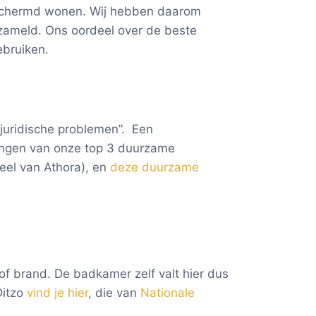
n en klanten naar ongekende
eschermd wonen. Wij hebben daarom
zameld. Ons oordeel over de beste
ebruiken.
 juridische problemen”. Een
ringen van onze top 3 duurzame
el van Athora), en
deze duurzame
 of brand. De badkamer zelf valt hier dus
Ditzo
vind je hier
, die van
Nationale