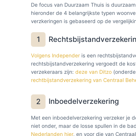
die leven in de samenleving en een relatie
De focus van Duurzaam Thuis is duurzaam
hebben met onze kernactiviteiten, zoals
hieronder de 4 belangrijkste typen woonv
verzekeren en vermogensbeheer.
verzkeringen is gebaseerd op de vergelijki
Rechtsbijstandverzekeri
1
Volgens Independer
is een rechtsbijstandv
rechtsbijstandverzekering vergoedt de kos
verzekeraars zijn:
deze van Ditzo
(onderdee
rechtbijstandverzekering van Centraal Be
Inboedelverzekering
2
Met een inboedelverzekering verzeker je de 
niet onder, maar de losse spullen in de b
Nederlanden hier
, en voor die van Centra