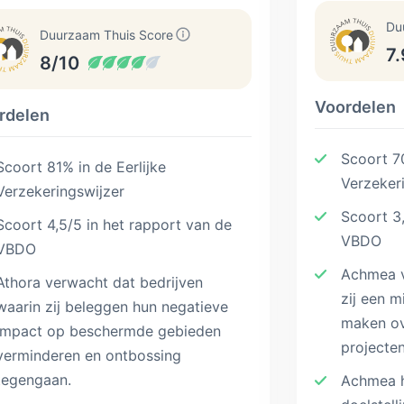
Du
Duurzaam Thuis Score
7.
8/10
Voordelen
rdelen
Scoort 70
Scoort 81% in de Eerlijke
Verzeker
Verzekeringswijzer
Scoort 3,
Scoort 4,5/5 in het rapport van de
VBDO
VBDO
Achmea v
Athora verwacht dat bedrijven
zij een m
waarin zij beleggen hun negatieve
maken ov
impact op beschermde gebieden
projecten
verminderen en ontbossing
tegengaan.
Achmea h