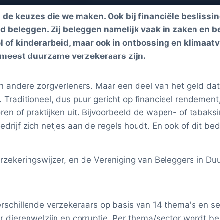
 de keuzes die we maken. Ook bij financiële beslissin
 beleggen. Zij beleggen namelijk vaak in zaken en be
 of kinderarbeid, maar ook in ontbossing en klimaatver
de meest duurzame verzekeraars zijn.
n andere zorgverleners. Maar een deel van het geld da
 Traditioneel, dus puur gericht op financieel rendement
en of praktijken uit. Bijvoorbeeld de wapen- of tabaksi
ijf zich netjes aan de regels houdt. En ook of dit bedr
Verzekeringswijzer, en de Vereniging van Beleggers in
verschillende verzekeraars op basis van 14 thema's en s
r dierenwelzijn en corruptie. Per thema/sector wordt b