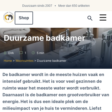
Duurzaam sinds 2007
Meer dan 650 artikelen
Shop
Search ...
Duurzame badkamer
Dirk
1
5 min
Home
>
Woonruimtes
>
Duurzame badkamer
De badkamer wordt in de meeste huizen vaak en
intensief gebruikt. Het is voor veel gezinnen de
ruimte waar het meeste water wordt verbruikt.
Daarnaast is de badkamer een grootverbruiker van
energie. Het is dus een ideale plek om de
milieuimpact van je huis te verminderen. Liefst