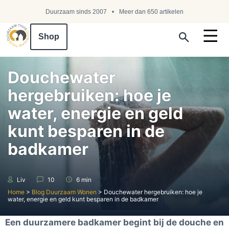
Duurzaam sinds 2007
Meer dan 650 artikelen
Shop
Search ...
Douchewater
hergebruiken: hoe je
water, energie en geld
kunt besparen in de
badkamer
Liv
10
6 min
Home
>
Blog Duurzaam Wonen
>
Douchewater hergebruiken: hoe je
water, energie en geld kunt besparen in de badkamer
Een duurzamere badkamer begint bij de douche en