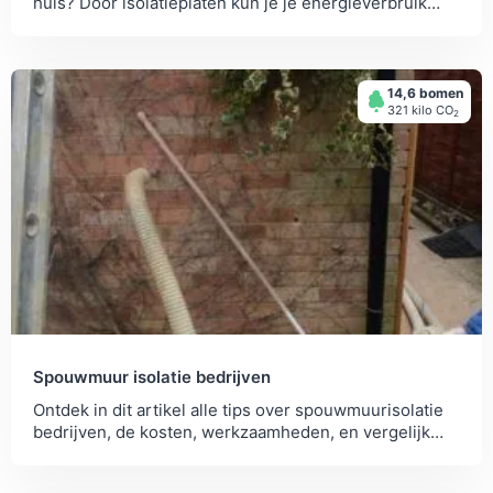
huis? Door isolatieplaten kun je je energieverbruik
flink omlaag krijgen.
14,6 bomen
321 kilo СО
2
Spouwmuur isolatie bedrijven
Ontdek in dit artikel alle tips over spouwmuurisolatie
bedrijven, de kosten, werkzaamheden, en vergelijk
verschillende offertes.