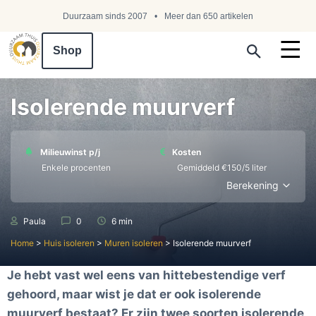
Duurzaam sinds 2007
Meer dan 650 artikelen
Shop
Search ...
Isolerende muurverf
Milieuwinst p/j
Kosten
Enkele procenten
Gemiddeld €150/5 liter
Berekening
Paula
0
6 min
Home
>
Huis isoleren
>
Muren isoleren
>
Isolerende muurverf
Je hebt vast wel eens van hittebestendige verf
gehoord, maar wist je dat er ook isolerende
muurverf bestaat? Er zijn twee soorten isolerende