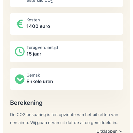
88,8 kilo СО
2
Kosten
1400 euro
Terugverdientijd
15 jaar
Gemak
Enkele uren
Berekening
De CO2 besparing is ten opzichte van het uitzetten van
een airco. Wij gaan ervan uit dat de airco gemiddeld in
totaal een maand lang per jaar elke dag 8 uur lang wordt
Uitklappen