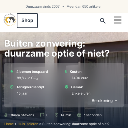
Duurzaam sinds 2007
Meer dan 650 artikelen
Shop
Search ...
Buiten zonwering:
duurzame optie of niet?
4 bomen bespaard
Kosten
88,8 kilo СО
1400 euro
2
Terugverdientijd
Gemak
15 jaar
Enkele uren
Berekening
Chiara Stevens
0
14 min
7 seconden
Home
>
Huis isoleren
>
Buiten zonwering: duurzame optie of niet?