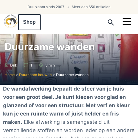
Duurzaam sinds 2007
Meer dan 650 artikelen
Shop
Search ...
Duurzame wanden
Dirk
1
3 min
Home
>
Duurzaam bouwen
>
Duurzame wanden
De wandafwerking bepaalt de sfeer van je huis
voor een groot deel. Je kunt kiezen voor glad en
glanzend of voor een structuur. Met verf en kleur
kun je een ruimte warm of juist helder en fris
maken.
Elke afwerking is samengesteld uit
verschillende stoffen en worden ieder op een andere