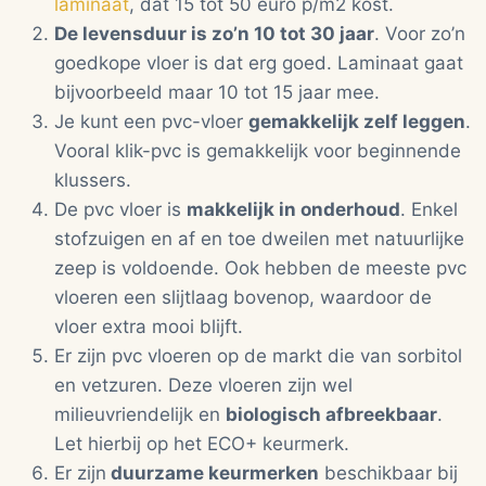
laminaat
, dat 15 tot 50 euro p/m2 kost.
De levensduur is zo’n 10 tot 30 jaar
. Voor zo’n
goedkope vloer is dat erg goed. Laminaat gaat
bijvoorbeeld maar 10 tot 15 jaar mee.
Je kunt een pvc-vloer
gemakkelijk zelf leggen
.
Vooral klik-pvc is gemakkelijk voor beginnende
klussers.
De pvc vloer is
makkelijk in onderhoud
. Enkel
stofzuigen en af en toe dweilen met natuurlijke
zeep is voldoende. Ook hebben de meeste pvc
vloeren een slijtlaag bovenop, waardoor de
vloer extra mooi blijft.
Er zijn pvc vloeren op de markt die van sorbitol
en vetzuren. Deze vloeren zijn wel
milieuvriendelijk en
biologisch afbreekbaar
.
Let hierbij op het ECO+ keurmerk.
Er zijn
duurzame keurmerken
beschikbaar bij